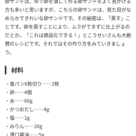
卵サンドは、ゆで卵を潰して作る卵サンドをよく見かける
方も多いと思いますが、こちらの卵サンドは、見た目がな
めらかできれいな卵サンドです。その秘密は、「蒸す」こ
とです。卵を蒸すことにより、ムラができずに仕上がるの
だとか。「これは商品化できる！」とこうせいさんも大絶
賛のレシピです。それではその作り方をみていきましょ
う。
材料
・食パン6枚切り……2枚
・卵……4個
・水……60g
・かつおだし……4g
・塩……1g
・みりん……20g
・薄口醤油……5g