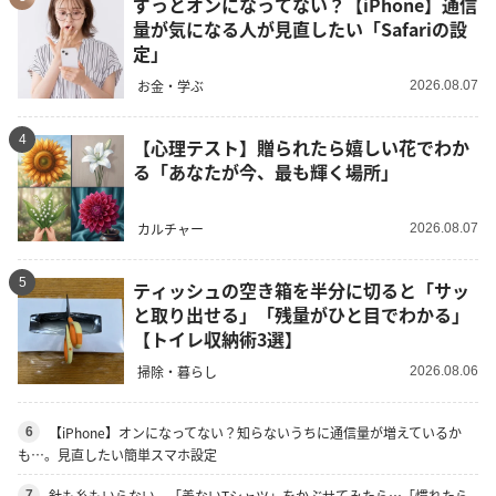
ずっとオンになってない？【iPhone】通信
量が気になる人が見直したい「Safariの設
定」
お金・学ぶ
2026.08.07
4
【心理テスト】贈られたら嬉しい花でわか
る「あなたが今、最も輝く場所」
カルチャー
2026.08.07
5
ティッシュの空き箱を半分に切ると「サッ
と取り出せる」「残量がひと目でわかる」
【トイレ収納術3選】
掃除・暮らし
2026.08.06
【iPhone】オンになってない？知らないうちに通信量が増えているか
6
も…。見直したい簡単スマホ設定
針も糸もいらない。「着ないTシャツ」をかぶせてみたら…「慣れたら
7