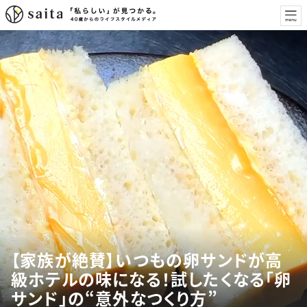
【家族が絶賛】いつもの卵サンドが高
級ホテルの味になる！試したくなる「卵
サンド」の“意外なつくり方”