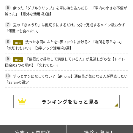
余った「ダブルクリップ」を車に持ち込んだら…「車内の小さな不便が
6
減った」【意外な活用術3選】
夏の「きゅうり」は乱切りにするだけ。5分で完成するメイン級おかず
7
「何度でも食べたい」
洗った水筒のふたをS字フックに掛けると「場所を取らない」
8
new
「水切れもいい」【S字フック活用術3選】
「便器だけ掃除して満足している人」が見逃しがちな【トイレ
9
new
掃除の3つの場所】「忘れてた…」
ずっとオンになってない？【iPhone】通信量が気になる人が見直したい
10
「Safariの設定」
ランキングをもっと見る
家族・人間関係
掃除・暮らし