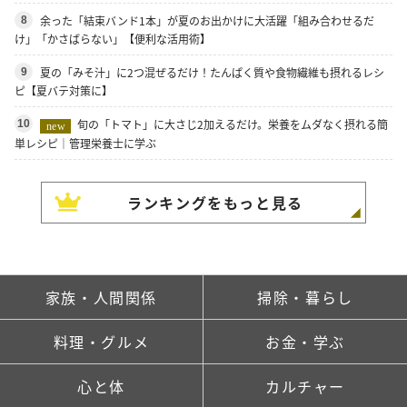
余った「結束バンド1本」が夏のお出かけに大活躍「組み合わせるだ
8
け」「かさばらない」【便利な活用術】
夏の「みそ汁」に2つ混ぜるだけ！たんぱく質や食物繊維も摂れるレシ
9
ピ【夏バテ対策に】
旬の「トマト」に大さじ2加えるだけ。栄養をムダなく摂れる簡
10
new
単レシピ｜管理栄養士に学ぶ
ランキングをもっと見る
家族・人間関係
掃除・暮らし
料理・グルメ
お金・学ぶ
心と体
カルチャー