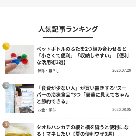
人気記事ランキング
1
ペットボトルのふたを2つ組み合わせると
「小さくて便利」「収納しやすい」【便利
な活用術3選】
掃除・暮らし
2026.07.29
2
「食費が少ない人」が買い置きする“スー
パーの冷凍食品”3つ「豪華に見えてちゃん
と節約できる」
お金・学ぶ
2026.08.05
3
タオルハンカチの縦と横を縫うと便利にな
る！マネしたい【夏の便利ワザ3選】