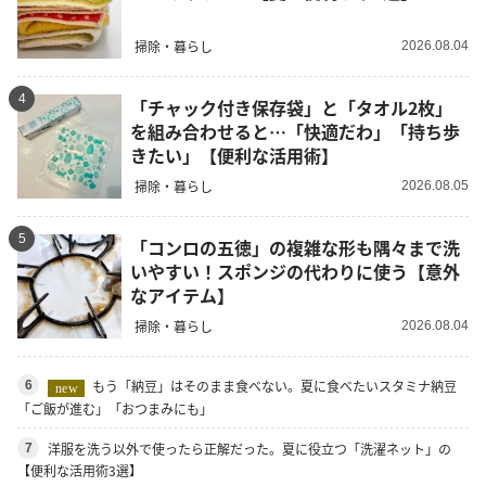
掃除・暮らし
2026.08.04
4
「チャック付き保存袋」と「タオル2枚」
を組み合わせると…「快適だわ」「持ち歩
きたい」【便利な活用術】
掃除・暮らし
2026.08.05
5
「コンロの五徳」の複雑な形も隅々まで洗
いやすい！スポンジの代わりに使う【意外
なアイテム】
掃除・暮らし
2026.08.04
もう「納豆」はそのまま食べない。夏に食べたいスタミナ納豆
6
new
「ご飯が進む」「おつまみにも」
洋服を洗う以外で使ったら正解だった。夏に役立つ「洗濯ネット」の
7
【便利な活用術3選】