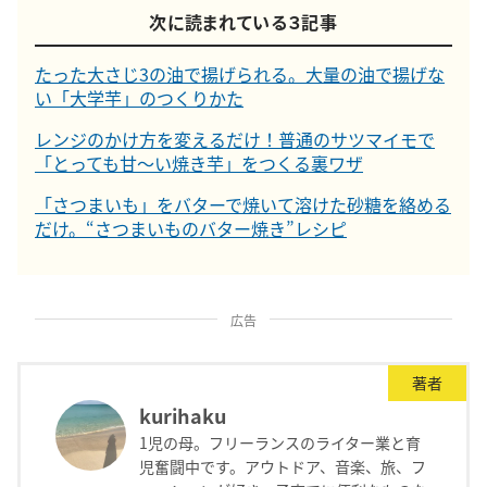
次に読まれている３記事
たった大さじ3の油で揚げられる。大量の油で揚げな
い「大学芋」のつくりかた
レンジのかけ方を変えるだけ！普通のサツマイモで
「とっても甘〜い焼き芋」をつくる裏ワザ
「さつまいも」をバターで焼いて溶けた砂糖を絡める
だけ。“さつまいものバター焼き”レシピ
広告
著者
kurihaku
1児の母。フリーランスのライター業と育
児奮闘中です。アウトドア、音楽、旅、フ