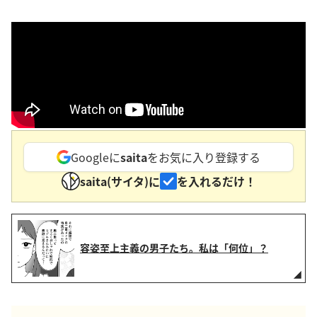
Googleに
saita
をお気に入り登録する
saita(サイタ)に
を入れるだけ！
容姿至上主義の男子たち。私は「何位」？