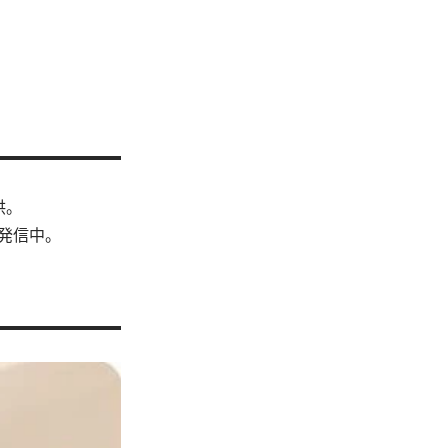
供。
発信中。