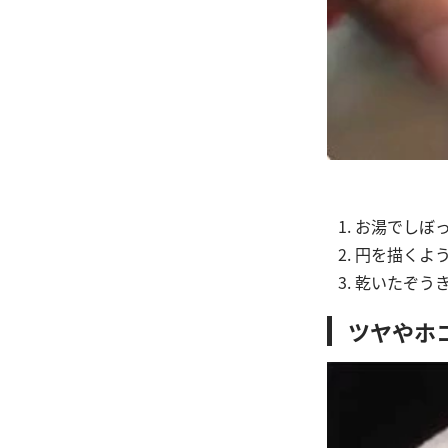
お湯でしぼ
円を描くよ
乾いたぞう
ツヤやホ