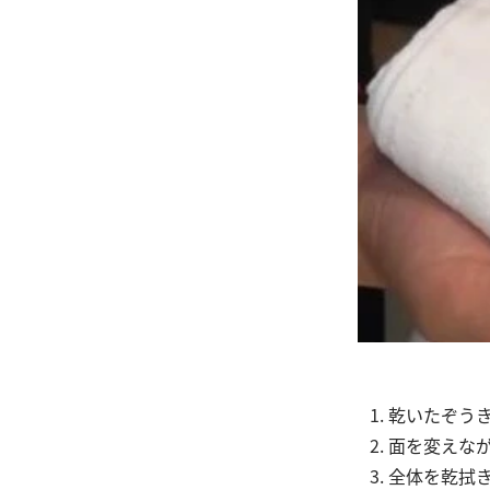
乾いたぞう
面を変えな
全体を乾拭