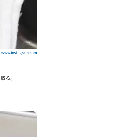
ww.instagram.com
き取る。