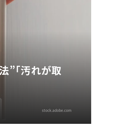
法”「汚れが取
stock.adobe.com