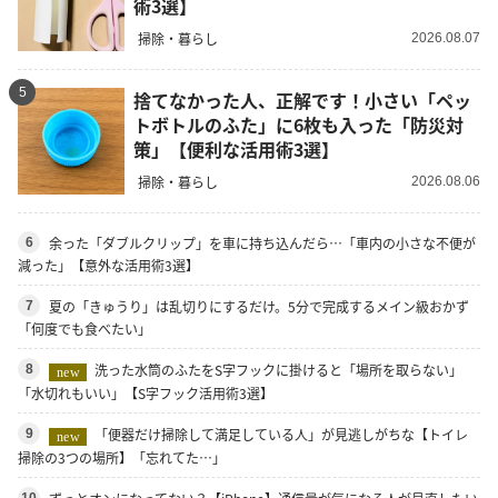
術3選】
掃除・暮らし
2026.08.07
5
捨てなかった人、正解です！小さい「ペッ
トボトルのふた」に6枚も入った「防災対
策」【便利な活用術3選】
掃除・暮らし
2026.08.06
余った「ダブルクリップ」を車に持ち込んだら…「車内の小さな不便が
6
減った」【意外な活用術3選】
夏の「きゅうり」は乱切りにするだけ。5分で完成するメイン級おかず
7
「何度でも食べたい」
洗った水筒のふたをS字フックに掛けると「場所を取らない」
8
new
「水切れもいい」【S字フック活用術3選】
「便器だけ掃除して満足している人」が見逃しがちな【トイレ
9
new
掃除の3つの場所】「忘れてた…」
10