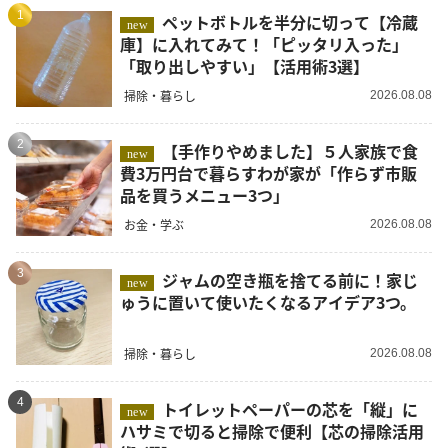
1
ペットボトルを半分に切って【冷蔵
new
庫】に入れてみて！「ピッタリ入った」
「取り出しやすい」【活用術3選】
掃除・暮らし
2026.08.08
2
【手作りやめました】５人家族で食
new
費3万円台で暮らすわが家が「作らず市販
品を買うメニュー3つ」
お金・学ぶ
2026.08.08
3
ジャムの空き瓶を捨てる前に！家じ
new
ゅうに置いて使いたくなるアイデア3つ。
掃除・暮らし
2026.08.08
4
トイレットペーパーの芯を「縦」に
new
ハサミで切ると掃除で便利【芯の掃除活用