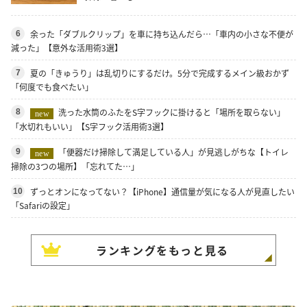
余った「ダブルクリップ」を車に持ち込んだら…「車内の小さな不便が
6
減った」【意外な活用術3選】
夏の「きゅうり」は乱切りにするだけ。5分で完成するメイン級おかず
7
「何度でも食べたい」
洗った水筒のふたをS字フックに掛けると「場所を取らない」
8
new
「水切れもいい」【S字フック活用術3選】
「便器だけ掃除して満足している人」が見逃しがちな【トイレ
9
new
掃除の3つの場所】「忘れてた…」
ずっとオンになってない？【iPhone】通信量が気になる人が見直したい
10
「Safariの設定」
ランキングをもっと見る