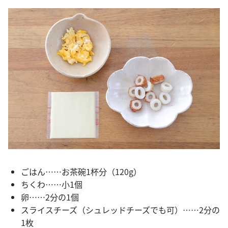
ごはん……お茶碗1杯分（120g）
ちくわ……小1個
卵……2分の1個
スライスチーズ（シュレッドチーズでも可）……2分の
1枚