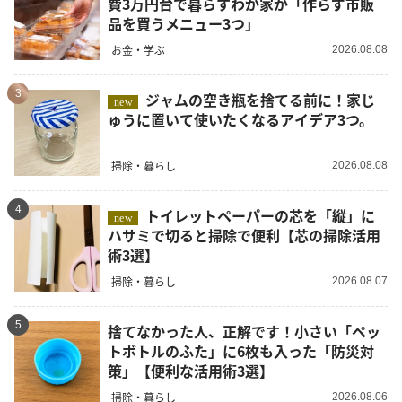
費3万円台で暮らすわが家が「作らず市販
品を買うメニュー3つ」
お金・学ぶ
2026.08.08
3
ジャムの空き瓶を捨てる前に！家じ
new
ゅうに置いて使いたくなるアイデア3つ。
掃除・暮らし
2026.08.08
4
トイレットペーパーの芯を「縦」に
new
ハサミで切ると掃除で便利【芯の掃除活用
術3選】
掃除・暮らし
2026.08.07
5
捨てなかった人、正解です！小さい「ペッ
トボトルのふた」に6枚も入った「防災対
策」【便利な活用術3選】
掃除・暮らし
2026.08.06