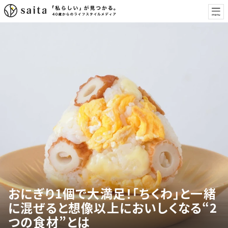
おにぎり1個で大満足！「ちくわ」と一緒
に混ぜると想像以上においしくなる“2
つの食材”とは