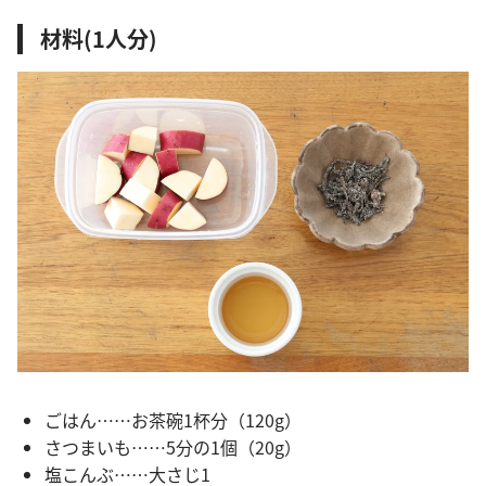
材料(1人分)
ごはん……お茶碗1杯分（120g）
さつまいも……5分の1個（20g）
塩こんぶ……大さじ1