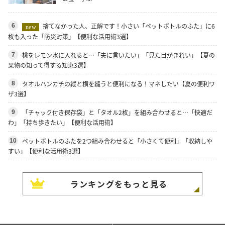
捨てなかった人、正解です！小さい「ペットボトルのふた」に6
6
new
枚も入った「防災対策」【便利な活用術3選】
桃をレモン水に入れると…「夫に言いたい」「見た目がきれい」【夏の
7
果物の知って得する知恵3選】
タオルハンカチの縦と横を縫うと便利になる！マネしたい【夏の便利ワ
8
ザ3選】
「チャック付き保存袋」と「タオル2枚」を組み合わせると…「快適だ
9
わ」「持ち歩きたい」【便利な活用術】
ペットボトルのふたを2つ組み合わせると「小さくて便利」「収納しや
10
すい」【便利な活用術3選】
ランキングをもっと見る