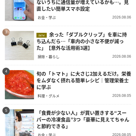
ないうちに通信量が増えているかも…。見
直したい簡単スマホ設定
お金・学ぶ
2026.08.06
3
余った「ダブルクリップ」を車に持
new
ち込んだら…「車内の小さな不便が減っ
た」【意外な活用術3選】
掃除・暮らし
2026.08.06
4
旬の「トマト」に大さじ2加えるだけ。栄養
をムダなく摂れる簡単レシピ｜管理栄養士
に学ぶ
料理・グルメ
2026.08.05
5
「食費が少ない人」が買い置きする“スー
パーの冷凍食品”3つ「豪華に見えてちゃん
と節約できる」
お金・学ぶ
2026.08.05