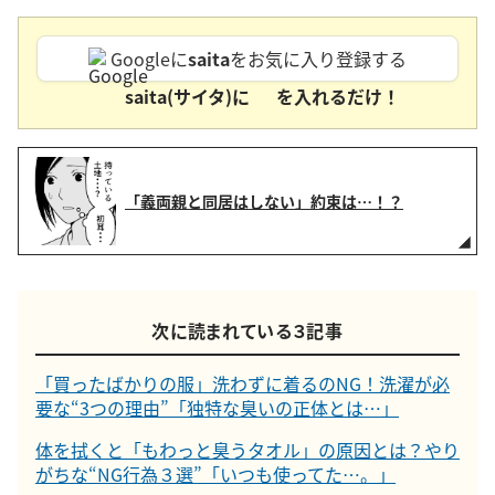
Googleに
saita
をお気に入り登録する
saita(サイタ)に
を入れるだけ！
「義両親と同居はしない」約束は…！？
次に読まれている３記事
「買ったばかりの服」洗わずに着るのNG！洗濯が必
要な“3つの理由”「独特な臭いの正体とは…」
体を拭くと「もわっと臭うタオル」の原因とは？やり
がちな“NG行為３選”「いつも使ってた…。」