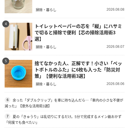
掃除・暮らし
2026.08.08
4
トイレットペーパーの芯を「縦」にハサミ
で切ると掃除で便利【芯の掃除活用術3
選】
掃除・暮らし
2026.08.07
5
捨てなかった人、正解です！小さい「ペッ
トボトルのふた」に6枚も入った「防災対
策」【便利な活用術3選】
掃除・暮らし
2026.08.06
余った「ダブルクリップ」を車に持ち込んだら…「車内の小さな不便が
6
減った」【意外な活用術3選】
夏の「きゅうり」は乱切りにするだけ。5分で完成するメイン級おかず
7
「何度でも食べたい」