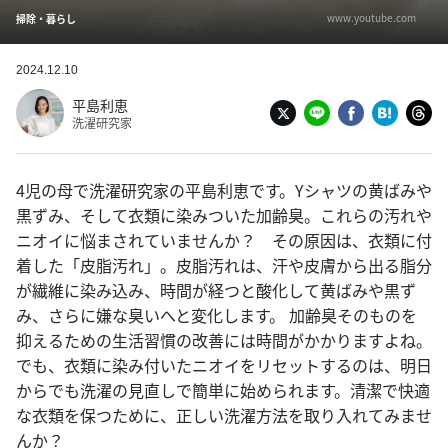
www.youtube.com
掃除・暮らし
2024.12.10
平島利恵
洗濯研究家
4児の母で洗濯研究家の平島利恵です。Yシャツの黄ばみや
黒ずみ、そして衣類に染みついた加齢臭。これらの汚れや
ニオイに悩まされていませんか？ その原因は、衣類に付
着した「皮脂汚れ」。皮脂汚れは、汗や皮膚から出る脂分
が繊維に染み込み、時間が経つと酸化して黄ばみや黒ず
み、さらに嫌な臭いへと変化します。 加齢臭そのものを
抑えるための生活習慣の改善には時間がかかりますよね。
でも、衣類に染み付いたニオイをリセットするのは、明日
からでも洗濯の見直しで簡単に始められます。清潔で快適
な衣類を保つために、正しい洗濯方法を取り入れてみませ
んか？