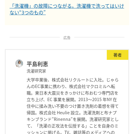
「洗濯機」の故障につながる。洗濯機で洗ってはいけ
ない“3つのもの”
広告
著者
平島利恵
洗濯研究家
大学卒業後、株式会社リクルートに入社。じゃら
んのEC事業に携わり、株式会社マクロミルへ転
職。東日本大震災をきっかけに布おむつ専門店を
立ち上げ、EC 事業を展開。2013～2015 年NY 在
住中に揉み洗い不要のつけ置き洗剤の着想を得て
帰国。株式会社 Heulie 設立。洗濯洗剤と布ナプ
キンブランド”Rinenna”を展開。洗濯研究家とし
て、「洗濯の正攻法を伝授する」ことを自身のミ
ッションに掲げる。TV、雑誌等のメディアへの