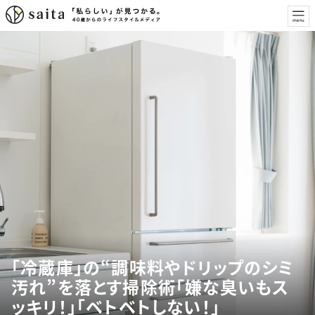
「冷蔵庫」の“調味料やドリップのシミ
汚れ”を落とす掃除術「嫌な臭いもス
ッキリ！」「ベトベトしない！」