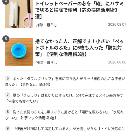
4
トイレットペーパーの芯を「縦」にハサミ
で切ると掃除で便利【芯の掃除活用術3
選】
掃除・暮らし
2026.08.07
5
捨てなかった人、正解です！小さい「ペッ
トボトルのふた」に6枚も入った「防災対
策」【便利な活用術3選】
掃除・暮らし
2026.08.06
余った「ダブルクリップ」を車に持ち込んだら…「車内の小さな不便が
6
減った」【意外な活用術3選】
夏の「きゅうり」は乱切りにするだけ。5分で完成するメイン級おかず
7
「何度でも食べたい」
洗った水筒のふたをS字フックに掛けると「場所を取らない」「水切れ
8
もいい」【S字フック活用術3選】
「便器だけ掃除して満足している人」が見逃しがちな【トイレ掃除の3
9