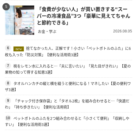
5
「食費が少ない人」が買い置きする“スー
パーの冷凍食品”3つ「豪華に見えてちゃん
と節約できる」
お金・学ぶ
2026.08.05
捨てなかった人、正解です！小さい「ペットボトルのふた」に6
6
new
枚も入った「防災対策」【便利な活用術3選】
桃をレモン水に入れると…「夫に言いたい」「見た目がきれい」【夏の
7
果物の知って得する知恵3選】
タオルハンカチの縦と横を縫うと便利になる！マネしたい【夏の便利ワ
8
ザ3選】
「チャック付き保存袋」と「タオル2枚」を組み合わせると…「快適だ
9
わ」「持ち歩きたい」【便利な活用術】
ペットボトルのふたを2つ組み合わせると「小さくて便利」「収納しや
10
すい」【便利な活用術3選】