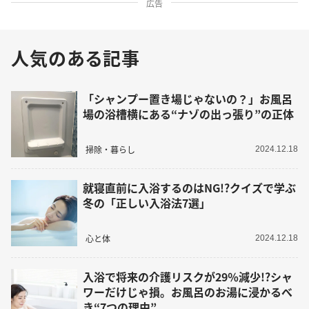
広告
人気のある記事
「シャンプー置き場じゃないの？」お風呂
場の浴槽横にある“ナゾの出っ張り”の正体
掃除・暮らし
2024.12.18
就寝直前に入浴するのはNG!?クイズで学ぶ
冬の「正しい入浴法7選」
心と体
2024.12.18
入浴で将来の介護リスクが29％減少!?シャ
ワーだけじゃ損。お風呂のお湯に浸かるべ
き“7つの理由”