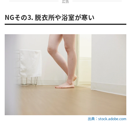
広告
NGその3．脱衣所や浴室が寒い
出典：stock.adobe.com