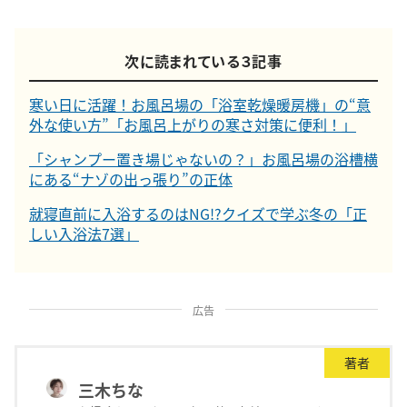
次に読まれている３記事
寒い日に活躍！お風呂場の「浴室乾燥暖房機」の“意
外な使い方”「お風呂上がりの寒さ対策に便利！」
「シャンプー置き場じゃないの？」お風呂場の浴槽横
にある“ナゾの出っ張り”の正体
就寝直前に入浴するのはNG!?クイズで学ぶ冬の「正
しい入浴法7選」
広告
著者
三木ちな