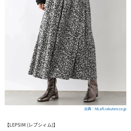
出典：hb.afl.rakuten.co.jp
【LEPSIM (レプシィム)】