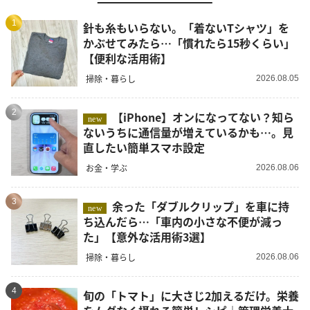
1
針も糸もいらない。「着ないTシャツ」を
かぶせてみたら…「慣れたら15秒くらい」
【便利な活用術】
掃除・暮らし
2026.08.05
2
【iPhone】オンになってない？知ら
new
ないうちに通信量が増えているかも…。見
直したい簡単スマホ設定
お金・学ぶ
2026.08.06
3
余った「ダブルクリップ」を車に持
new
ち込んだら…「車内の小さな不便が減っ
た」【意外な活用術3選】
掃除・暮らし
2026.08.06
4
旬の「トマト」に大さじ2加えるだけ。栄養