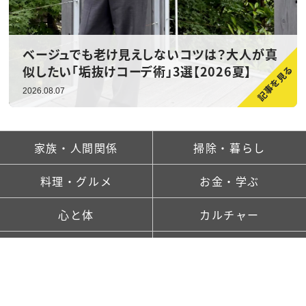
ベージュでも老け見えしないコツは？大人が真
似したい「垢抜けコーデ術」3選【2026夏】
2026.08.07
家族・人間関係
掃除・暮らし
料理・グルメ
お金・学ぶ
心と体
カルチャー
ランキング
新着記事一覧
saitaとは