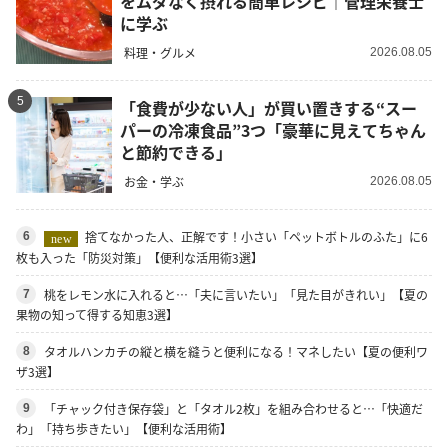
をムダなく摂れる簡単レシピ｜管理栄養士
に学ぶ
料理・グルメ
2026.08.05
5
「食費が少ない人」が買い置きする“スー
パーの冷凍食品”3つ「豪華に見えてちゃん
と節約できる」
お金・学ぶ
2026.08.05
捨てなかった人、正解です！小さい「ペットボトルのふた」に6
6
new
枚も入った「防災対策」【便利な活用術3選】
桃をレモン水に入れると…「夫に言いたい」「見た目がきれい」【夏の
7
果物の知って得する知恵3選】
タオルハンカチの縦と横を縫うと便利になる！マネしたい【夏の便利ワ
8
ザ3選】
「チャック付き保存袋」と「タオル2枚」を組み合わせると…「快適だ
9
わ」「持ち歩きたい」【便利な活用術】