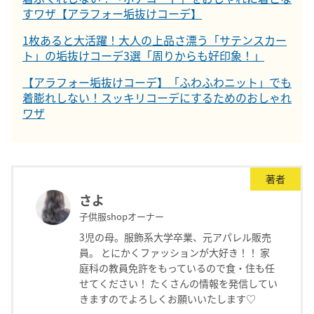
すワザ【アラフォー垢抜けコーデ】
1枚あると大活躍！大人の上品さ漂う「サテンスカー
ト」の垢抜けコーデ3選「周りからも好印象！」
【アラフォー垢抜けコーデ】「ふわふわニット」でも
着膨れしない！スッキリコーデにするためのおしゃれ
ワザ
著者
さよ
子供服shopオーナー
3児の母。服飾系大学卒業、元アパレル販売
員。 とにかくファッションが大好き！！ 家
庭科の教員免許をもっているので食・住も任
せてください！ たくさんの情報を発信してい
きますのでよろしくお願いいたします♡