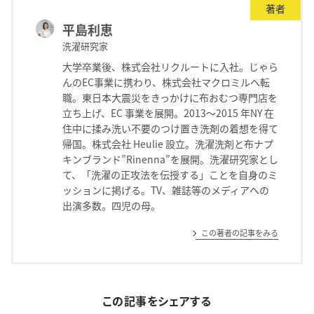
著者
平島利恵
洗濯研究家
大学卒業後、株式会社リクルートに入社。じゃら
んのEC事業に携わり、株式会社マクロミルへ転
職。東日本大震災をきっかけに布おむつ専門店を
立ち上げ、EC 事業を展開。2013～2015 年NY 在
住中に揉み洗い不要のつけ置き洗剤の着想を得て
帰国。株式会社 Heulie 設立。洗濯洗剤と布ナプ
キンブランド”Rinenna”を展開。洗濯研究家とし
て、「洗濯の正攻法を伝授する」ことを自身のミ
ッションに掲げる。TV、雑誌等のメディアへの
出演多数。四児の母。
この著者の記事をみる
この記事をシェアする