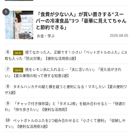
5
「食費が少ない人」が買い置きする“スー
パーの冷凍食品”3つ「豪華に見えてちゃん
と節約できる」
お金・学ぶ
2026.08.05
捨てなかった人、正解です！小さい「ペットボトルのふた」に6
6
new
枚も入った「防災対策」【便利な活用術3選】
桃をレモン水に入れると…「夫に言いたい」「見た目がきれ
7
new
い」【夏の果物の知って得する知恵3選】
タオルハンカチの縦と横を縫うと便利になる！マネしたい【夏の便利ワ
8
ザ3選】
「チャック付き保存袋」と「タオル2枚」を組み合わせると…「快適だ
9
わ」「持ち歩きたい」【便利な活用術】
ペットボトルのふたを2つ組み合わせると「小さくて便利」「収納しや
10
すい」【便利な活用術3選】