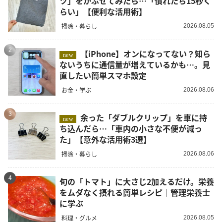
ツ」をかぶせてみたら…「慣れたら15秒く
らい」【便利な活用術】
掃除・暮らし
2026.08.05
2
【iPhone】オンになってない？知ら
new
ないうちに通信量が増えているかも…。見
直したい簡単スマホ設定
お金・学ぶ
2026.08.06
3
余った「ダブルクリップ」を車に持
new
ち込んだら…「車内の小さな不便が減っ
た」【意外な活用術3選】
掃除・暮らし
2026.08.06
4
旬の「トマト」に大さじ2加えるだけ。栄養
をムダなく摂れる簡単レシピ｜管理栄養士
に学ぶ
料理・グルメ
2026.08.05