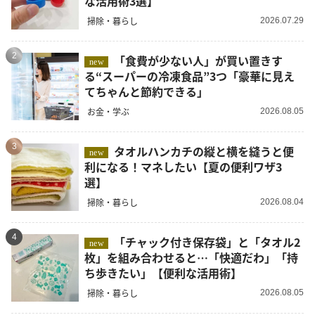
な活用術3選】
掃除・暮らし
2026.07.29
2
「食費が少ない人」が買い置きす
new
る“スーパーの冷凍食品”3つ「豪華に見え
てちゃんと節約できる」
お金・学ぶ
2026.08.05
3
タオルハンカチの縦と横を縫うと便
new
利になる！マネしたい【夏の便利ワザ3
選】
掃除・暮らし
2026.08.04
4
「チャック付き保存袋」と「タオル2
new
枚」を組み合わせると…「快適だわ」「持
ち歩きたい」【便利な活用術】
掃除・暮らし
2026.08.05