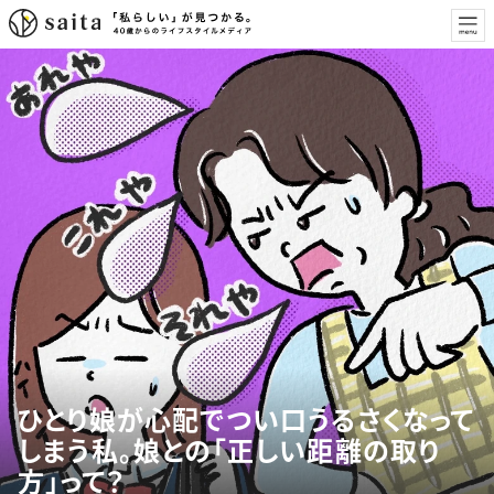
ひとり娘が心配でつい口うるさくなって
しまう私。娘との「正しい距離の取り
方」って？