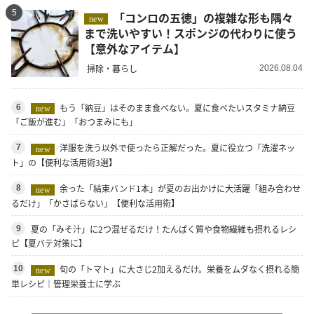
5
「コンロの五徳」の複雑な形も隅々
new
まで洗いやすい！スポンジの代わりに使う
【意外なアイテム】
掃除・暮らし
2026.08.04
もう「納豆」はそのまま食べない。夏に食べたいスタミナ納豆
6
new
「ご飯が進む」「おつまみにも」
洋服を洗う以外で使ったら正解だった。夏に役立つ「洗濯ネッ
7
new
ト」の【便利な活用術3選】
余った「結束バンド1本」が夏のお出かけに大活躍「組み合わせ
8
new
るだけ」「かさばらない」【便利な活用術】
夏の「みそ汁」に2つ混ぜるだけ！たんぱく質や食物繊維も摂れるレシ
9
ピ【夏バテ対策に】
旬の「トマト」に大さじ2加えるだけ。栄養をムダなく摂れる簡
10
new
単レシピ｜管理栄養士に学ぶ