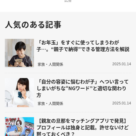
広告
人気のある記事
「お年玉」をすぐに使ってしまうわが
子…。“親子で納得”できる管理方法を解説
家族・人間関係
2025.01.14
「自分の容姿に悩むわが子」へつい言って
しまいがちな“NGワード”と適切な関わり
方
家族・人間関係
2025.01.14
【親友の旦那をマッチングアプリで発見】
プロフィールは独身と記載。許せないけど
黙っておくべき？