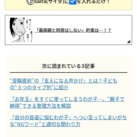
saita(サイタ)に
を入れるだけ！
「義両親と同居はしない」約束は…！？
次に読まれている３記事
“受験直前”の「支えになる声かけ」とは？子ども
の“３つのタイプ別”に紹介
「お年玉」をすぐに使ってしまうわが子…。“親子で
納得”できる管理方法を解説
「自分の容姿に悩むわが子」へつい言ってしまいがち
な“NGワード”と適切な関わり方