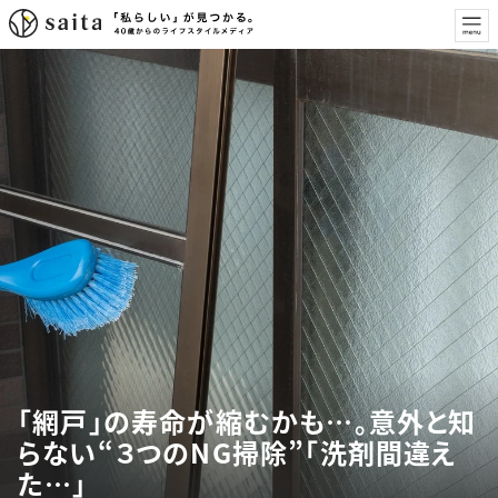
「網戸」の寿命が縮むかも…。意外と知
らない“３つのNG掃除”「洗剤間違え
た…」