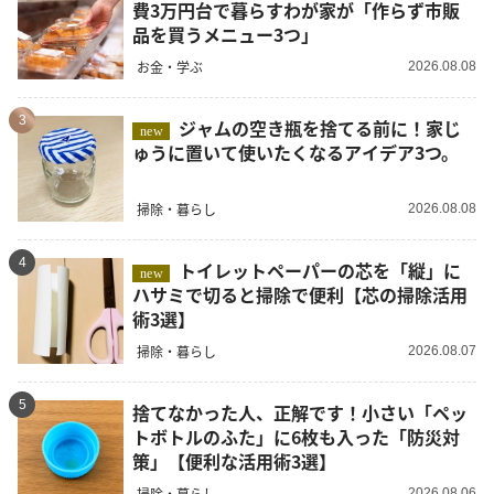
費3万円台で暮らすわが家が「作らず市販
品を買うメニュー3つ」
お金・学ぶ
2026.08.08
3
ジャムの空き瓶を捨てる前に！家じ
new
ゅうに置いて使いたくなるアイデア3つ。
掃除・暮らし
2026.08.08
4
トイレットペーパーの芯を「縦」に
new
ハサミで切ると掃除で便利【芯の掃除活用
術3選】
掃除・暮らし
2026.08.07
5
捨てなかった人、正解です！小さい「ペッ
トボトルのふた」に6枚も入った「防災対
策」【便利な活用術3選】
掃除・暮らし
2026.08.06