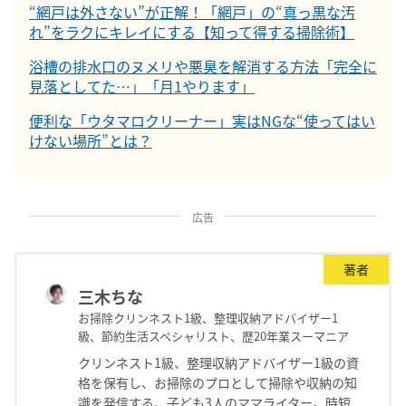
“網戸は外さない”が正解！「網戸」の“真っ黒な汚
れ”をラクにキレイにする【知って得する掃除術】
浴槽の排水口のヌメリや悪臭を解消する方法「完全に
見落としてた…」「月1やります」
便利な「ウタマロクリーナー」実はNGな“使ってはい
けない場所”とは？
広告
著者
三木ちな
お掃除クリンネスト1級、整理収納アドバイザー1
級、節約生活スペシャリスト、歴20年業スーマニア
クリンネスト1級、整理収納アドバイザー1級の資
格を保有し、お掃除のプロとして掃除や収納の知
識を発信する、子ども3人のママライター。時短