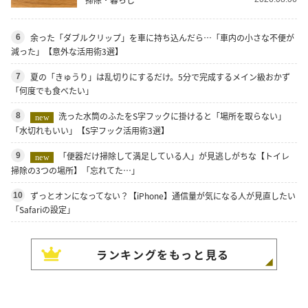
余った「ダブルクリップ」を車に持ち込んだら…「車内の小さな不便が
6
減った」【意外な活用術3選】
夏の「きゅうり」は乱切りにするだけ。5分で完成するメイン級おかず
7
「何度でも食べたい」
洗った水筒のふたをS字フックに掛けると「場所を取らない」
8
new
「水切れもいい」【S字フック活用術3選】
「便器だけ掃除して満足している人」が見逃しがちな【トイレ
9
new
掃除の3つの場所】「忘れてた…」
ずっとオンになってない？【iPhone】通信量が気になる人が見直したい
10
「Safariの設定」
ランキングをもっと見る