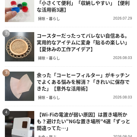
「小さくて便利」「収納しやすい」【便利
な活用術3選】
掃除・暮らし
2026.07.29
2
コースターだったってバレない自信ある。
実用的なアイテムに変身「貼るの楽しい」
【夏休みの工作アイデア】
掃除・暮らし
2026.08.03
3
余った「コーヒーフィルター」がキッチン
でよくある悩みを解消？「きれいに保存で
きた」【意外な活用術】
掃除・暮らし
2026.08.03
4
【Wi-Fiの電波が弱い原因】は置き場所か
も？避けたい“NGな置き場所”4選「ずっと
間違ってた…」
お金・学ぶ
2026.08.04