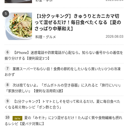
5
【1分クッキング】きゅうりとカニカマ切
って混ぜるだけ！毎日食べたくなる【夏の
さっぱり中華和え】
料理・グルメ
2026.08.03
【iPhone】迷惑電話や詐欺電話が心配なら。知らない番号からの着信を
6
振り分けする【便利設定3つ】
業務スーパーでねらい目！食費の節約をしたいなら買いたい3つの冷凍
7
おかず
次は捨てないよ。「ガムボトルの空き容器」に入れると「旅行にいい」
8
「家族分欲しい」【便利な活用術3選】
【1分クッキング】トマトとしそを切って和えるだけ。夏に毎日食べた
9
くなる和え物レシピ「ポン酢と合う」
夏の「みそ汁」に2つ混ぜるだけ！たんぱく質や食物繊維も摂れ
10
new
るレシピ【夏バテ対策に】