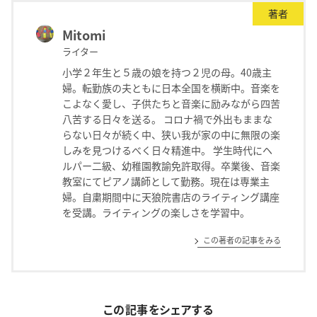
著者
Mitomi
ライター
小学２年生と５歳の娘を持つ２児の母。40歳主
婦。転勤族の夫ともに日本全国を横断中。音楽を
こよなく愛し、子供たちと音楽に励みながら四苦
八苦する日々を送る。 コロナ禍で外出もままな
らない日々が続く中、狭い我が家の中に無限の楽
しみを見つけるべく日々精進中。 学生時代にヘ
ルパー二級、幼稚園教諭免許取得。卒業後、音楽
教室にてピアノ講師として勤務。現在は専業主
婦。自粛期間中に天狼院書店のライティング講座
を受講。ライティングの楽しさを学習中。
この著者の記事をみる
この記事をシェアする