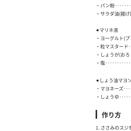
・パン粉‥‥‥
・サラダ油(揚げ
⚫︎マリネ液
・ヨーグルト(プ
・粒マスタード‥
・しょうが(おろ
・塩‥‥‥‥‥‥
⚫︎しょう油マヨ
・マヨネーズ‥‥
・しょうゆ‥‥
作り方
1. ささみのス