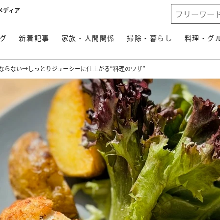
メディア
グ
新着記事
家族・人間関係
掃除・暮らし
料理・グ
にならない→しっとりジューシーに仕上がる“料理のワザ”