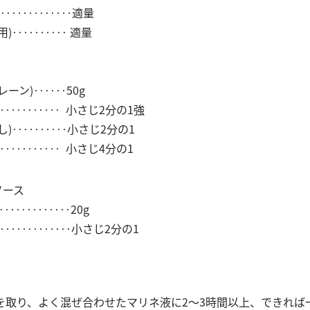
‥‥‥‥‥‥‥適量
用)‥‥‥‥‥ 適量
レーン)‥‥‥50g
‥‥‥‥‥ 小さじ2分の1強
し)‥‥‥‥‥小さじ2分の1
‥‥‥‥‥ 小さじ4分の1
ソース
‥‥‥‥‥‥20g
‥‥‥‥‥‥‥小さじ2分の1
ジを取り、よく混ぜ合わせたマリネ液に2〜3時間以上、できれ