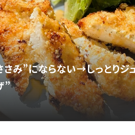
サささみ”にならない→しっとりジ
ザ”