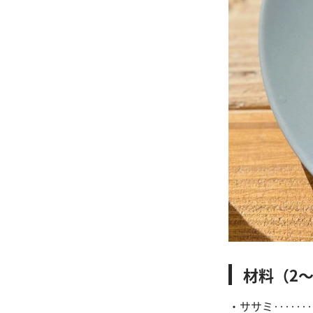
材料（2〜
・ササミ‥‥‥