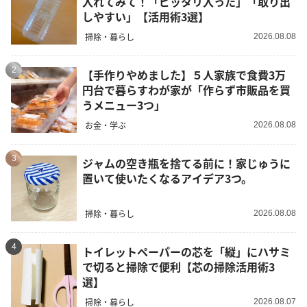
入れてみて！「ピッタリ入った」「取り出
しやすい」【活用術3選】
掃除・暮らし
2026.08.08
2
【手作りやめました】５人家族で食費3万
円台で暮らすわが家が「作らず市販品を買
うメニュー3つ」
お金・学ぶ
2026.08.08
3
ジャムの空き瓶を捨てる前に！家じゅうに
置いて使いたくなるアイデア3つ。
掃除・暮らし
2026.08.08
4
トイレットペーパーの芯を「縦」にハサミ
で切ると掃除で便利【芯の掃除活用術3
選】
掃除・暮らし
2026.08.07