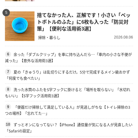
5
捨てなかった人、正解です！小さい「ペッ
トボトルのふた」に6枚も入った「防災対
策」【便利な活用術3選】
掃除・暮らし
2026.08.06
余った「ダブルクリップ」を車に持ち込んだら…「車内の小さな不便が
6
減った」【意外な活用術3選】
夏の「きゅうり」は乱切りにするだけ。5分で完成するメイン級おかず
7
「何度でも食べたい」
洗った水筒のふたをS字フックに掛けると「場所を取らない」「水切れ
8
もいい」【S字フック活用術3選】
「便器だけ掃除して満足している人」が見逃しがちな【トイレ掃除の3
9
つの場所】「忘れてた…」
ずっとオンになってない？【iPhone】通信量が気になる人が見直したい
10
「Safariの設定」