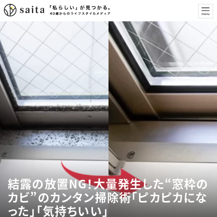
結露の放置NG！大量発生した“窓枠の
カビ”のカンタン掃除術「ピカピカにな
った」「気持ちいい」