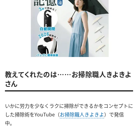
教えてくれたのは……お掃除職人きよきよ
さん
いかに労力を少なくラクに掃除ができるかをコンセプトに
した掃除術をYouTube（
お掃除職人きよきよ
）で発信
中。