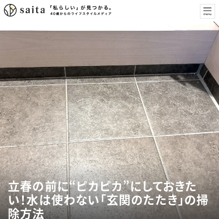
立春の前に“ピカピカ”にしておきた
い！水は使わない「玄関のたたき」の掃
除方法