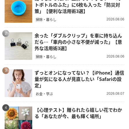
トボトルのふた」に6枚も入った「防災対
策」【便利な活用術3選】
掃除・暮らし
2026.08.06
2
余った「ダブルクリップ」を車に持ち込ん
だら…「車内の小さな不便が減った」【意
外な活用術3選】
掃除・暮らし
2026.08.06
3
ずっとオンになってない？【iPhone】通信
量が気になる人が見直したい「Safariの設
定」
お金・学ぶ
2026.08.07
4
【心理テスト】贈られたら嬉しい花でわか
る「あなたが今、最も輝く場所」