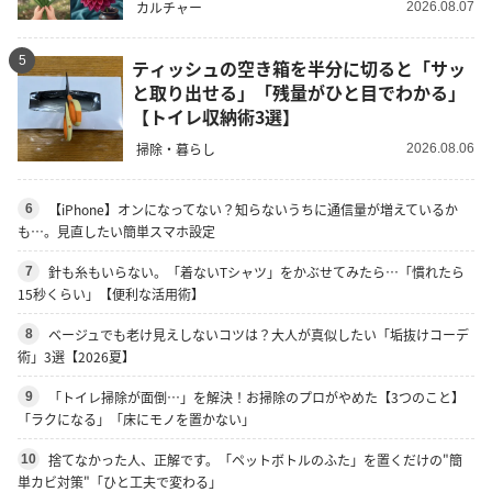
カルチャー
2026.08.07
5
ティッシュの空き箱を半分に切ると「サッ
と取り出せる」「残量がひと目でわかる」
【トイレ収納術3選】
掃除・暮らし
2026.08.06
【iPhone】オンになってない？知らないうちに通信量が増えているか
6
も…。見直したい簡単スマホ設定
針も糸もいらない。「着ないTシャツ」をかぶせてみたら…「慣れたら
7
15秒くらい」【便利な活用術】
ベージュでも老け見えしないコツは？大人が真似したい「垢抜けコーデ
8
術」3選【2026夏】
「トイレ掃除が面倒…」を解決！お掃除のプロがやめた【3つのこと】
9
「ラクになる」「床にモノを置かない」
捨てなかった人、正解です。「ペットボトルのふた」を置くだけの"簡
10
単カビ対策"「ひと工夫で変わる」