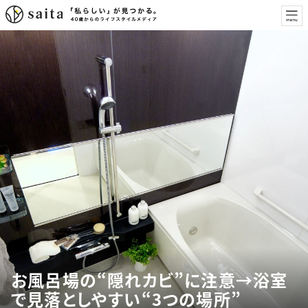
お風呂場の“隠れカビ”に注意→浴室
で見落としやすい“3つの場所”