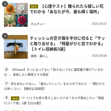
4
【心理テスト】贈られたら嬉しい花
new
でわかる「あなたが今、最も輝く場所」
カルチャー
2026.08.07
5
ティッシュの空き箱を半分に切ると「サッ
と取り出せる」「残量がひと目でわかる」
【トイレ収納術3選】
掃除・暮らし
2026.08.06
【iPhone】オンになってない？知らないうちに通信量が増えているか
6
も…。見直したい簡単スマホ設定
針も糸もいらない。「着ないTシャツ」をかぶせてみたら…「慣れたら
7
15秒くらい」【便利な活用術】
ベージュでも老け見えしないコツは？大人が真似したい「垢抜
8
new
けコーデ術」3選【2026夏】