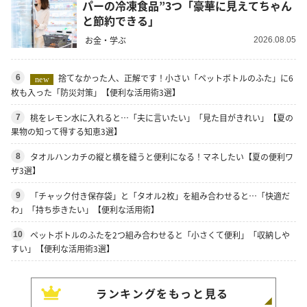
パーの冷凍食品”3つ「豪華に見えてちゃん
と節約できる」
お金・学ぶ
2026.08.05
捨てなかった人、正解です！小さい「ペットボトルのふた」に6
6
new
枚も入った「防災対策」【便利な活用術3選】
桃をレモン水に入れると…「夫に言いたい」「見た目がきれい」【夏の
7
果物の知って得する知恵3選】
タオルハンカチの縦と横を縫うと便利になる！マネしたい【夏の便利ワ
8
ザ3選】
「チャック付き保存袋」と「タオル2枚」を組み合わせると…「快適だ
9
わ」「持ち歩きたい」【便利な活用術】
ペットボトルのふたを2つ組み合わせると「小さくて便利」「収納しや
10
すい」【便利な活用術3選】
ランキングをもっと見る