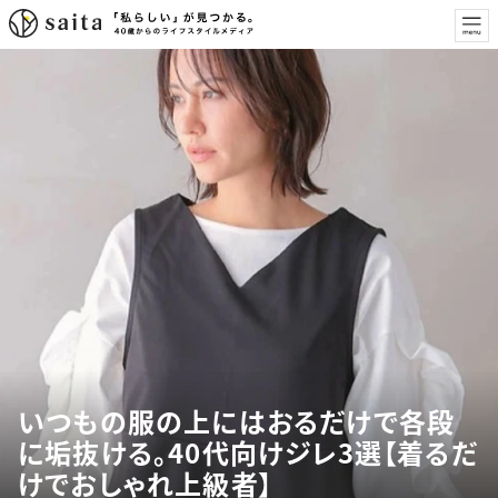
いつもの服の上にはおるだけで各段
に垢抜ける。40代向けジレ3選【着るだ
けでおしゃれ上級者】