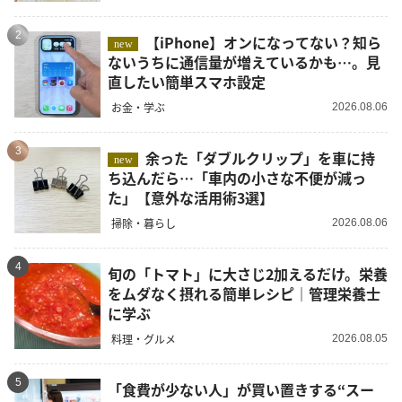
2
【iPhone】オンになってない？知ら
new
ないうちに通信量が増えているかも…。見
直したい簡単スマホ設定
お金・学ぶ
2026.08.06
3
余った「ダブルクリップ」を車に持
new
ち込んだら…「車内の小さな不便が減っ
た」【意外な活用術3選】
掃除・暮らし
2026.08.06
4
旬の「トマト」に大さじ2加えるだけ。栄養
をムダなく摂れる簡単レシピ｜管理栄養士
に学ぶ
料理・グルメ
2026.08.05
5
「食費が少ない人」が買い置きする“スー