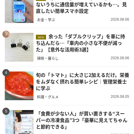
ないうちに通信量が増えているかも…。見
直したい簡単スマホ設定
お金・学ぶ
2026.08.06
3
余った「ダブルクリップ」を車に持
new
ち込んだら…「車内の小さな不便が減っ
た」【意外な活用術3選】
掃除・暮らし
2026.08.06
4
旬の「トマト」に大さじ2加えるだけ。栄養
をムダなく摂れる簡単レシピ｜管理栄養士
に学ぶ
料理・グルメ
2026.08.05
5
「食費が少ない人」が買い置きする“スー
パーの冷凍食品”3つ「豪華に見えてちゃん
と節約できる」