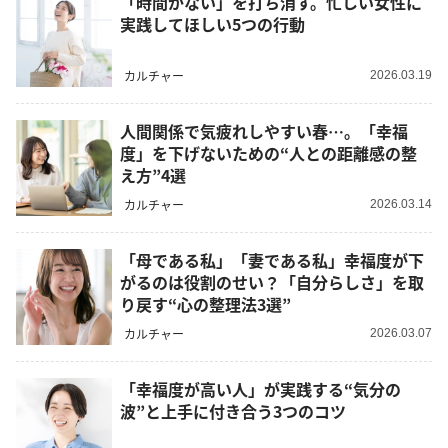
「時間がない」を打ち消す。忙しい女性に
実践してほしい5つの行動
カルチャー
2026.03.19
人間関係で気疲れしやすい春…。「幸福
度」を下げないための“人との距離感の整
え方”4選
カルチャー
2026.03.14
「母である私」「妻である私」幸福度が下
がるのは役割のせい？「自分らしさ」を取
り戻す“心の整理法3選”
カルチャー
2026.03.07
「幸福度が高い人」が実践する“気分の
波”と上手に付き合う3つのコツ