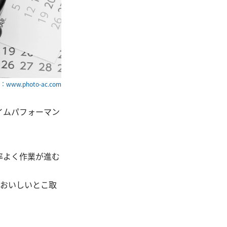
www.photo-ac.com
イムパフォーマン
率よく作業が進む
…おいしいとこ取