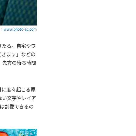
www.photo-ac.com
当たる。自宅やワ
だきます」などの
、先方の待ち時間
日に度々起こる原
ない文字やレイア
復は割愛できるの