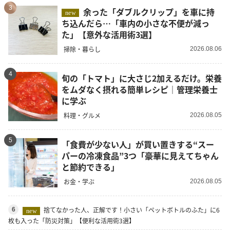
3
余った「ダブルクリップ」を車に持
new
ち込んだら…「車内の小さな不便が減っ
た」【意外な活用術3選】
掃除・暮らし
2026.08.06
4
旬の「トマト」に大さじ2加えるだけ。栄養
をムダなく摂れる簡単レシピ｜管理栄養士
に学ぶ
料理・グルメ
2026.08.05
5
「食費が少ない人」が買い置きする“スー
パーの冷凍食品”3つ「豪華に見えてちゃん
と節約できる」
お金・学ぶ
2026.08.05
捨てなかった人、正解です！小さい「ペットボトルのふた」に6
6
new
枚も入った「防災対策」【便利な活用術3選】