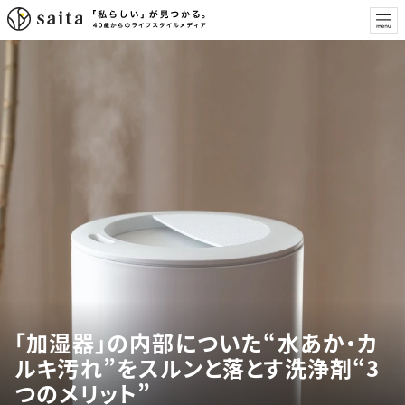
「加湿器」の内部についた“水あか・カ
ルキ汚れ”をスルンと落とす洗浄剤“3
つのメリット”