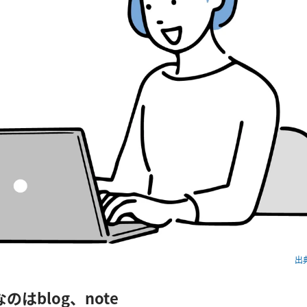
出典
のはblog、note