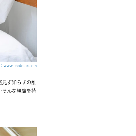
www.photo-ac.com
然見ず知らずの誰
…そんな経験を持