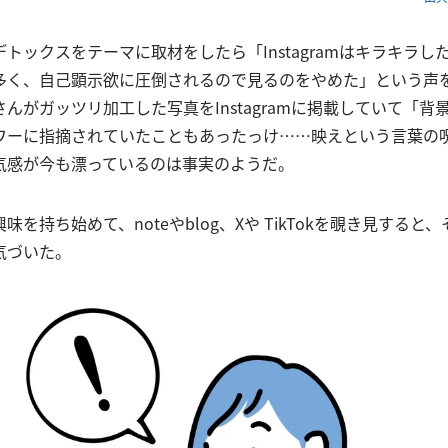
トックスをテーマに取材をしたら「Instagramはキラキラし
多く、自己顕示欲に圧倒されるので見るのをやめた」という声
んがガッツリ加工した写真をInstagramに掲載していて「背
ワーに指摘されていたこともあったっけ……映えという言葉の
気感が今も漂っているのは事実のようだ。
味を持ち始めて、noteやblog、Xや TikTokを覗き見すると
気づいた。