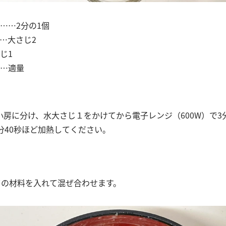
……2分の1個
…大さじ2
じ1
…適量
小房に分け、水大さじ１をかけてから電子レンジ（600W）で3
3分40秒ほど加熱してください。
ての材料を入れて混ぜ合わせます。