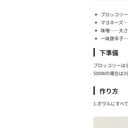
ブロッコリー
マヨネーズ…
味噌……大さ
一味唐辛子…
下準備
ブロッコリーは
500Wの場合は
作り方
1.ボウルにすべ