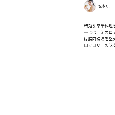
坂本リエ
時短＆簡単料理
ーには、β-カ
は腸内環境を整
ロッコリーの味