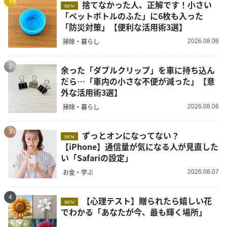
1
捨てなかった人、正解です！小さい
new
「ペットボトルのふた」に6枚も入った
「防災対策」【便利な活用術3選】
掃除・暮らし
2026.08.06
2
余った「ダブルクリップ」を車に持ち込ん
だら…「車内の小さな不便が減った」【意
外な活用術3選】
掃除・暮らし
2026.08.06
3
ずっとオンになってない？
new
【iPhone】通信量が気になる人が見直した
い「Safariの設定」
お金・学ぶ
2026.08.07
4
【心理テスト】贈られたら嬉しい花
new
でわかる「あなたが今、最も輝く場所」