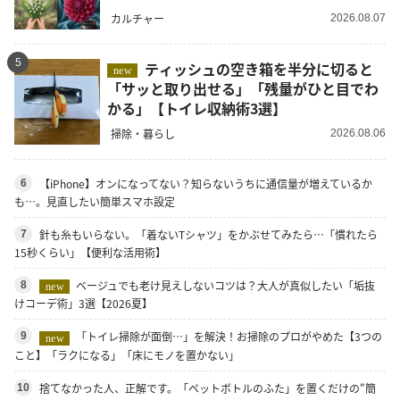
カルチャー
2026.08.07
5
ティッシュの空き箱を半分に切ると
new
「サッと取り出せる」「残量がひと目でわ
かる」【トイレ収納術3選】
掃除・暮らし
2026.08.06
【iPhone】オンになってない？知らないうちに通信量が増えているか
6
も…。見直したい簡単スマホ設定
針も糸もいらない。「着ないTシャツ」をかぶせてみたら…「慣れたら
7
15秒くらい」【便利な活用術】
ベージュでも老け見えしないコツは？大人が真似したい「垢抜
8
new
けコーデ術」3選【2026夏】
「トイレ掃除が面倒…」を解決！お掃除のプロがやめた【3つの
9
new
こと】「ラクになる」「床にモノを置かない」
捨てなかった人、正解です。「ペットボトルのふた」を置くだけの"簡
10