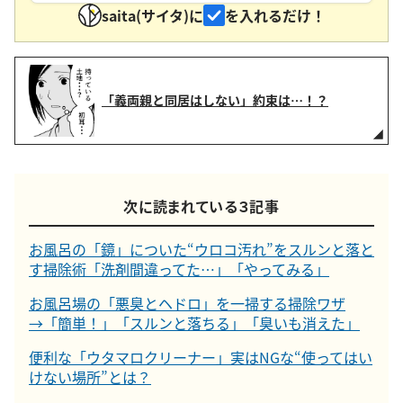
saita(サイタ)に
を入れるだけ！
「義両親と同居はしない」約束は…！？
次に読まれている３記事
お風呂の「鏡」についた“ウロコ汚れ”をスルンと落と
す掃除術「洗剤間違ってた…」「やってみる」
お風呂場の「悪臭とヘドロ」を一掃する掃除ワザ
→「簡単！」「スルンと落ちる」「臭いも消えた」
便利な「ウタマロクリーナー」実はNGな“使ってはい
けない場所”とは？