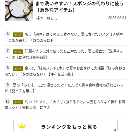
まで洗いやすい！スポンジの代わりに使う
【意外なアイテム】
掃除・暮らし
2026.08.04
もう「納豆」はそのまま食べない。夏に食べたいスタミナ納豆
6
new
「ご飯が進む」「おつまみにも」
洋服を洗う以外で使ったら正解だった。夏に役立つ「洗濯ネッ
7
new
ト」の【便利な活用術3選】
余った「結束バンド1本」が夏のお出かけに大活躍「組み合わせ
8
new
るだけ」「かさばらない」【便利な活用術】
夏の「みそ汁」に2つ混ぜるだけ！たんぱく質や食物繊維も摂れるレシ
9
ピ【夏バテ対策に】
旬の「トマト」に大さじ2加えるだけ。栄養をムダなく摂れる簡
10
new
単レシピ｜管理栄養士に学ぶ
ランキングをもっと見る