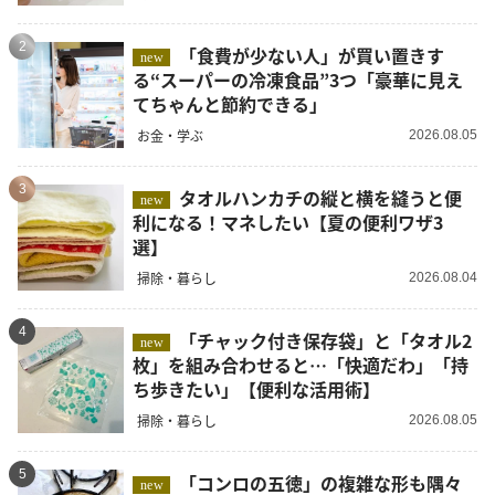
2
「食費が少ない人」が買い置きす
new
る“スーパーの冷凍食品”3つ「豪華に見え
てちゃんと節約できる」
お金・学ぶ
2026.08.05
3
タオルハンカチの縦と横を縫うと便
new
利になる！マネしたい【夏の便利ワザ3
選】
掃除・暮らし
2026.08.04
4
「チャック付き保存袋」と「タオル2
new
枚」を組み合わせると…「快適だわ」「持
ち歩きたい」【便利な活用術】
掃除・暮らし
2026.08.05
5
「コンロの五徳」の複雑な形も隅々
new