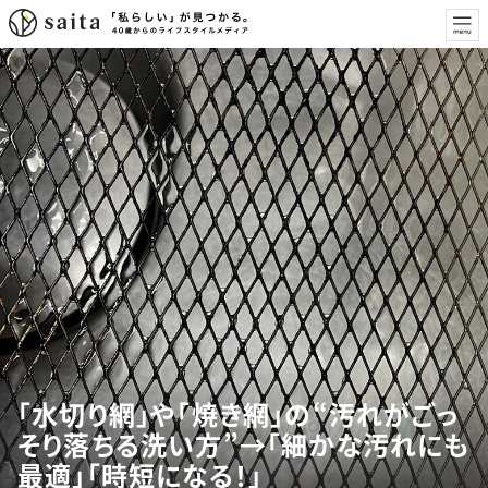
「水切り網」や「焼き網」の“汚れがごっ
そり落ちる洗い方”→「細かな汚れにも
最適」「時短になる！」