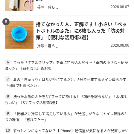
掃除・暮らし
2026.08.07
5
捨てなかった人、正解です！小さい「ペッ
トボトルのふた」に6枚も入った「防災対
策」【便利な活用術3選】
掃除・暮らし
2026.08.06
余った「ダブルクリップ」を車に持ち込んだら…「車内の小さな不便が
6
減った」【意外な活用術3選】
夏の「きゅうり」は乱切りにするだけ。5分で完成するメイン級おかず
7
「何度でも食べたい」
洗った水筒のふたをS字フックに掛けると「場所を取らない」「水切れ
8
もいい」【S字フック活用術3選】
「便器だけ掃除して満足している人」が見逃しがちな【トイレ掃除の3
9
つの場所】「忘れてた…」
ずっとオンになってない？【iPhone】通信量が気になる人が見直したい
10