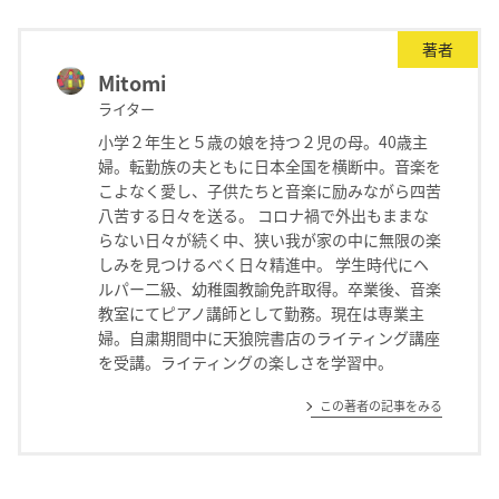
著者
Mitomi
ライター
小学２年生と５歳の娘を持つ２児の母。40歳主
婦。転勤族の夫ともに日本全国を横断中。音楽を
こよなく愛し、子供たちと音楽に励みながら四苦
八苦する日々を送る。 コロナ禍で外出もままな
らない日々が続く中、狭い我が家の中に無限の楽
しみを見つけるべく日々精進中。 学生時代にヘ
ルパー二級、幼稚園教諭免許取得。卒業後、音楽
教室にてピアノ講師として勤務。現在は専業主
婦。自粛期間中に天狼院書店のライティング講座
を受講。ライティングの楽しさを学習中。
この著者の記事をみる