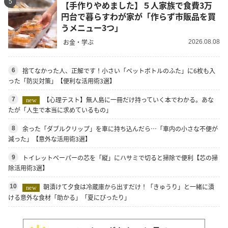
5
【手作りやめました】５人家族で食費3万
円台で暮らすわが家が「作らず市販品を買
うメニュー3つ」
お金・学ぶ
2026.08.08
捨てなかった人、正解です！小さい「ペットボトルのふた」に6枚も入
6
った「防災対策」【便利な活用術3選】
【心理テスト】無人島に一冊だけ持っていく本でわかる。あな
7
new
たが「人生で本当に求めているもの」
余った「ダブルクリップ」を車に持ち込んだら…「車内の小さな不便が
8
減った」【意外な活用術3選】
トイレットペーパーの芯を「縦」にハサミで切ると掃除で便利【芯の掃
9
除活用術3選】
朝漬けて夕食は冷蔵庫から出すだけ！「きゅうり」と一緒に漬
10
new
ける意外な食材「助かる」「夏にぴったり」