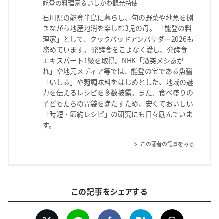
能登の料理家＆いしかわ観光特使
石川県の能登半島に暮らし、旬の野菜や地魚を捌
きながら地産地消を楽しむ3児の母。 「能登の料
理家」として、クックパッドアンバサダー2026も
務めています。 発酵食をこよなく愛し、発酵食
エキスパート1級を取得。NHK「激突メシあが
れ」や地元メディア等では、能登の宝である魚醤
「いしる」や麹調味料をはじめとした、地域の魅
力を伝えるレシピを多数披露。また、食べ盛りの
子どもたちの胃袋を満たすため、安くておいしい
「時短・節約レシピ」の研究にも日々励んでいま
す。
この著者の記事をみる
この記事をシェアする