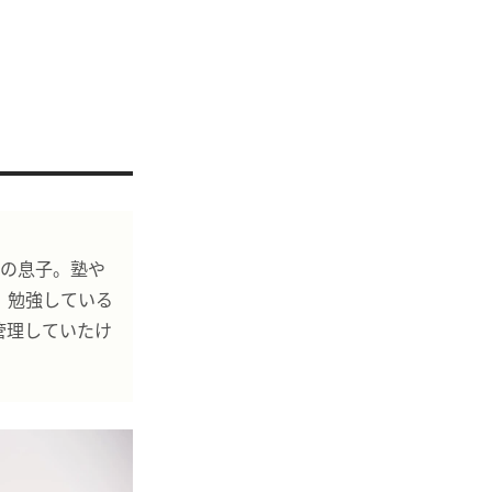
6の息子。塾や
、勉強している
管理していたけ