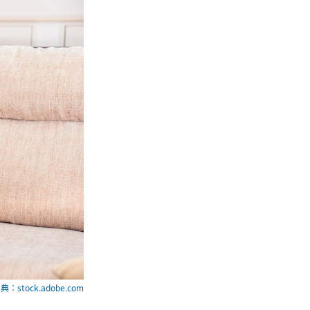
典：stock.adobe.com