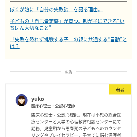
ぼくが娘に「自分の失敗談」を語る理由。
子どもの「自己肯定感」が育つ。親が子にできる“い
ちばん大切なこと”
「失敗を恐れず挑戦する子」の親に共通する“言動”と
は？
広告
著者
yuko
臨床心理士・公認心理師
臨床心理士・公認心理師。現在は小児の総合医
療センターと大学の心理教育相談センターにて
勤務。児童期から思春期の子どもへのカウンセ
リングやプレイセラピー、子育てに悩む保護者