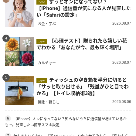
ずっとオンになってない？
new
【iPhone】通信量が気になる人が見直した
い「Safariの設定」
お金・学ぶ
2026.08.07
4
【心理テスト】贈られたら嬉しい花
new
でわかる「あなたが今、最も輝く場所」
カルチャー
2026.08.07
5
ティッシュの空き箱を半分に切ると
new
「サッと取り出せる」「残量がひと目でわ
かる」【トイレ収納術3選】
掃除・暮らし
2026.08.06
【iPhone】オンになってない？知らないうちに通信量が増えているか
6
も…。見直したい簡単スマホ設定
針も糸もいらない。「着ないTシャツ」をかぶせてみたら…「慣れたら
7