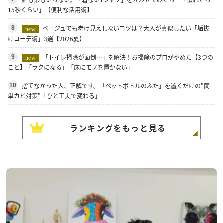
15秒くらい」【便利な活用術】
ベージュでも老け見えしないコツは？大人が真似したい「垢抜
8
new
けコーデ術」3選【2026夏】
「トイレ掃除が面倒…」を解決！お掃除のプロがやめた【3つの
9
new
こと】「ラクになる」「床にモノを置かない」
捨てなかった人、正解です。「ペットボトルのふた」を置くだけの"簡
10
単カビ対策"「ひと工夫で変わる」
ランキングをもっと見る