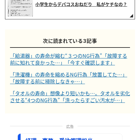
小学生からデパコスおねだり 私がケチなの？
次に読まれている３記事
「給湯器」の寿命が縮む“３つのNG行為”「故障する
前に知れて良かった…」「今すぐ確認します」
「洗濯機」の寿命を縮めるNG行為「放置してた…」
「故障する前に掃除しなきゃ…」
「タオルの寿命」想像より短いかも…。タオルを劣化
させる“4つのNG行為”「洗ったらすごい汚水が…」
広告