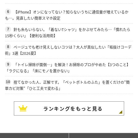
【iPhone】オンになってない？知らないうちに通信量が増えているか
6
も…。見直したい簡単スマホ設定
針も糸もいらない。「着ないTシャツ」をかぶせてみたら…「慣れたら
7
15秒くらい」【便利な活用術】
ベージュでも老け見えしないコツは？大人が真似したい「垢抜けコーデ
8
術」3選【2026夏】
「トイレ掃除が面倒…」を解決！お掃除のプロがやめた【3つのこと】
9
「ラクになる」「床にモノを置かない」
捨てなかった人、正解です。「ペットボトルのふた」を置くだけの"簡
10
単カビ対策"「ひと工夫で変わる」
ランキングをもっと見る