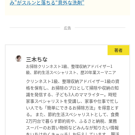
み”がスルンと落ちる“意外な洗剤”
広告
著者
三木ちな
お掃除クリンネスト1級、整理収納アドバイザー1
級、節約生活スペシャリスト、歴20年業スーマニア
クリンネスト1級、整理収納アドバイザー1級の資
格を保有し、お掃除のプロとして掃除や収納の知
識を発信する、子ども3人のママライター。時短
家事スペシャリストを受講し、家事や仕事で忙し
い人でも「簡単にできるお掃除方法」を得意とす
る。 また、節約生活スペシャリストとして、食費
2万円台で暮らす節約術や、ふるさと納税、業務
スーパーのお買い物術などみんなが知りたい情報
をいちはやくキャッチしお伝えしています。 腸活