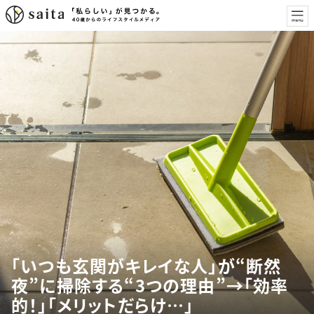
「いつも玄関がキレイな人」が“断然
夜”に掃除する“3つの理由”→「効率
的！」「メリットだらけ…」