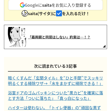
Googleに
saita
をお気に入り登録する
saita(サイタ)に
を入れるだけ！
「義両親と同居はしない」約束は…！？
次に読まれている３記事
暗くくすんだ「玄関タイル」を“ひと手間”でスッキリ
明るくする掃除ワザ→「水をまかずに掃除できる！」
浴室ドアのゴムパッキンについた“黒カビ”を確実に落
とす方法「ついに落ちた」「真っ白になった」
ハイターは使わない。「トイレ便器」の“頑固な黒ず