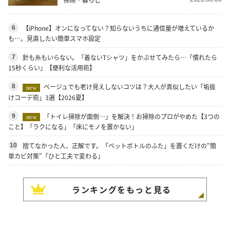
【iPhone】オンになってない？知らないうちに通信量が増えているか
6
も…。見直したい簡単スマホ設定
針も糸もいらない。「着ないTシャツ」をかぶせてみたら…「慣れたら
7
15秒くらい」【便利な活用術】
ベージュでも老け見えしないコツは？大人が真似したい「垢抜
8
new
けコーデ術」3選【2026夏】
「トイレ掃除が面倒…」を解決！お掃除のプロがやめた【3つの
9
new
こと】「ラクになる」「床にモノを置かない」
捨てなかった人、正解です。「ペットボトルのふた」を置くだけの"簡
10
単カビ対策"「ひと工夫で変わる」
ランキングをもっと見る