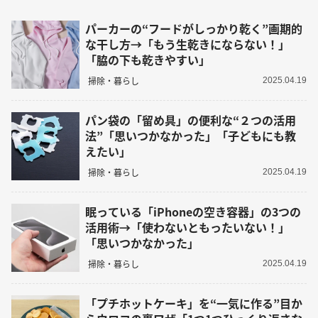
パーカーの“フードがしっかり乾く”画期的
な干し方→「もう生乾きにならない！」
「脇の下も乾きやすい」
掃除・暮らし
2025.04.19
パン袋の「留め具」の便利な“２つの活用
法”「思いつかなかった」「子どもにも教
えたい」
掃除・暮らし
2025.04.19
眠っている「iPhoneの空き容器」の3つの
活用術→「使わないともったいない！」
「思いつかなかった」
掃除・暮らし
2025.04.19
「プチホットケーキ」を“一気に作る”目か