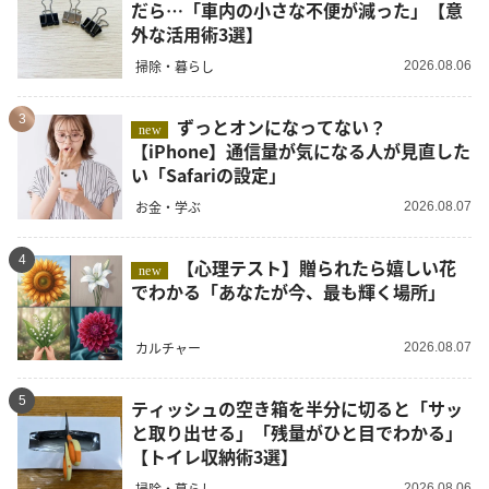
だら…「車内の小さな不便が減った」【意
外な活用術3選】
掃除・暮らし
2026.08.06
3
ずっとオンになってない？
new
【iPhone】通信量が気になる人が見直した
い「Safariの設定」
お金・学ぶ
2026.08.07
4
【心理テスト】贈られたら嬉しい花
new
でわかる「あなたが今、最も輝く場所」
カルチャー
2026.08.07
5
ティッシュの空き箱を半分に切ると「サッ
と取り出せる」「残量がひと目でわかる」
【トイレ収納術3選】
掃除・暮らし
2026.08.06