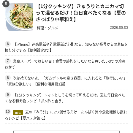
5
【1分クッキング】きゅうりとカニカマ切
って混ぜるだけ！毎日食べたくなる【夏の
さっぱり中華和え】
料理・グルメ
2026.08.03
【iPhone】迷惑電話や詐欺電話が心配なら。知らない番号からの着信を
6
振り分けする【便利設定3つ】
業務スーパーでねらい目！食費の節約をしたいなら買いたい3つの冷凍
7
おかず
次は捨てないよ。「ガムボトルの空き容器」に入れると「旅行にいい」
8
「家族分欲しい」【便利な活用術3選】
【1分クッキング】トマトとしそを切って和えるだけ。夏に毎日食べた
9
くなる和え物レシピ「ポン酢と合う」
夏の「みそ汁」に2つ混ぜるだけ！たんぱく質や食物繊維も摂れ
10
new
るレシピ【夏バテ対策に】