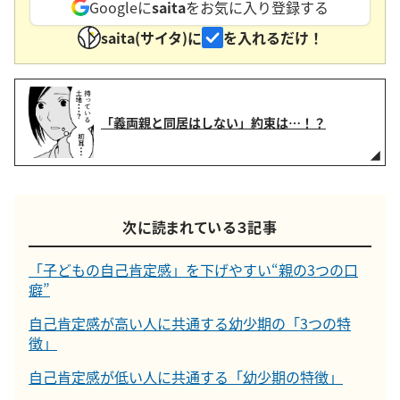
Googleに
saita
をお気に入り登録する
saita(サイタ)に
を入れるだけ！
「義両親と同居はしない」約束は…！？
次に読まれている３記事
「子どもの自己肯定感」を下げやすい“親の3つの口
癖”
自己肯定感が高い人に共通する幼少期の「3つの特
徴」
自己肯定感が低い人に共通する「幼少期の特徴」