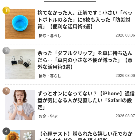
1
捨てなかった人、正解です！小さい「ペッ
トボトルのふた」に6枚も入った「防災対
策」【便利な活用術3選】
掃除・暮らし
2026.08.06
2
余った「ダブルクリップ」を車に持ち込ん
だら…「車内の小さな不便が減った」【意
外な活用術3選】
掃除・暮らし
2026.08.06
3
ずっとオンになってない？【iPhone】通信
量が気になる人が見直したい「Safariの設
定」
お金・学ぶ
2026.08.07
4
【心理テスト】贈られたら嬉しい花でわか