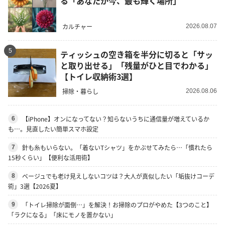
る「あなたが今、最も輝く場所」
カルチャー
2026.08.07
5
ティッシュの空き箱を半分に切ると「サッ
と取り出せる」「残量がひと目でわかる」
【トイレ収納術3選】
掃除・暮らし
2026.08.06
【iPhone】オンになってない？知らないうちに通信量が増えているか
6
も…。見直したい簡単スマホ設定
針も糸もいらない。「着ないTシャツ」をかぶせてみたら…「慣れたら
7
15秒くらい」【便利な活用術】
ベージュでも老け見えしないコツは？大人が真似したい「垢抜けコーデ
8
術」3選【2026夏】
「トイレ掃除が面倒…」を解決！お掃除のプロがやめた【3つのこと】
9
「ラクになる」「床にモノを置かない」