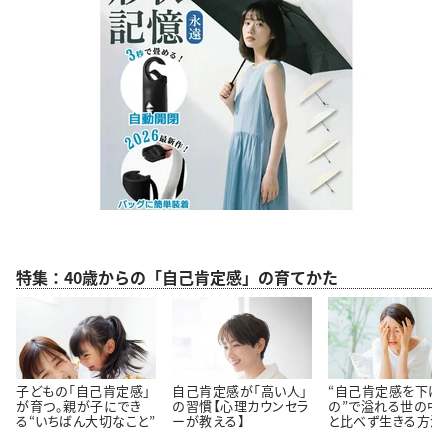
特集：40歳からの「自己肯定感」の育てかた
子どもの「自己肯定感」
自己肯定感が「高い人」
“自己肯定感を下げ
が育つ。親が子にでき
の習慣【心理カウンセラ
の”で溢れる世の中
る“いちばん大切なこと”
ーが教える】
と比べず生きる方法
理学博士から学ぶ幸