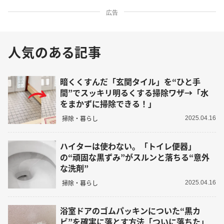
広告
人気のある記事
暗くくすんだ「玄関タイル」を“ひと手
間”でスッキリ明るくする掃除ワザ→「水
をまかずに掃除できる！」
掃除・暮らし
2025.04.16
ハイターは使わない。「トイレ便器」
の“頑固な黒ずみ”がスルンと落ちる“意外
な洗剤”
掃除・暮らし
2025.04.16
浴室ドアのゴムパッキンについた“黒カ
ビ”を確実に落とす方法「ついに落ちた」