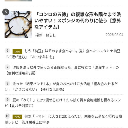
5
「コンロの五徳」の複雑な形も隅々まで洗
いやすい！スポンジの代わりに使う【意外
なアイテム】
掃除・暮らし
2026.08.04
もう「納豆」はそのまま食べない。夏に食べたいスタミナ納豆
6
new
「ご飯が進む」「おつまみにも」
洋服を洗う以外で使ったら正解だった。夏に役立つ「洗濯ネット」の
7
【便利な活用術3選】
余った「結束バンド1本」が夏のお出かけに大活躍「組み合わせるだ
8
け」「かさばらない」【便利な活用術】
夏の「みそ汁」に2つ混ぜるだけ！たんぱく質や食物繊維も摂れるレシ
9
ピ【夏バテ対策に】
旬の「トマト」に大さじ2加えるだけ。栄養をムダなく摂れる簡
10
new
単レシピ｜管理栄養士に学ぶ