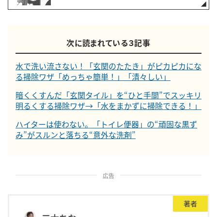
次に読まれている３記事
水で洗い流さない！「玄関のたたき」がピカピカにな
る掃除ワザ「めっちゃ簡単！」「清々しい」
暗くくすんだ「玄関タイル」を“ひと手間”でスッキリ
明るくする掃除ワザ→「水をまかずに掃除できる！」
ハイターは使わない。「トイレ便器」の“頑固な黒ず
み”がスルンと落ちる“意外な洗剤”
広告
著者