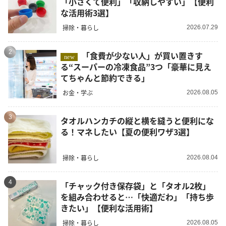
「小さくて便利」「収納しやすい」【便利
な活用術3選】
掃除・暮らし
2026.07.29
2
「食費が少ない人」が買い置きす
new
る“スーパーの冷凍食品”3つ「豪華に見え
てちゃんと節約できる」
お金・学ぶ
2026.08.05
3
タオルハンカチの縦と横を縫うと便利にな
る！マネしたい【夏の便利ワザ3選】
掃除・暮らし
2026.08.04
4
「チャック付き保存袋」と「タオル2枚」
を組み合わせると…「快適だわ」「持ち歩
きたい」【便利な活用術】
掃除・暮らし
2026.08.05