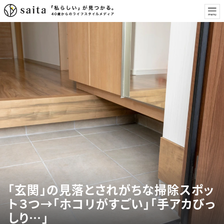
「玄関」の見落とされがちな掃除スポッ
ト３つ→「ホコリがすごい」「手アカびっ
しり…」