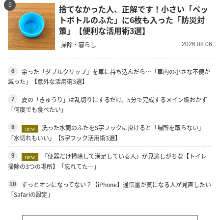
5
捨てなかった人、正解です！小さい「ペッ
トボトルのふた」に6枚も入った「防災対
策」【便利な活用術3選】
掃除・暮らし
2026.08.06
余った「ダブルクリップ」を車に持ち込んだら…「車内の小さな不便が
6
減った」【意外な活用術3選】
夏の「きゅうり」は乱切りにするだけ。5分で完成するメイン級おかず
7
「何度でも食べたい」
洗った水筒のふたをS字フックに掛けると「場所を取らない」
8
new
「水切れもいい」【S字フック活用術3選】
「便器だけ掃除して満足している人」が見逃しがちな【トイレ
9
new
掃除の3つの場所】「忘れてた…」
ずっとオンになってない？【iPhone】通信量が気になる人が見直したい
10
「Safariの設定」