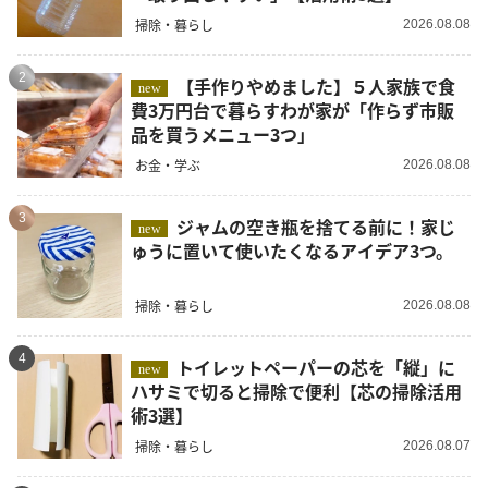
掃除・暮らし
2026.08.08
2
【手作りやめました】５人家族で食
new
費3万円台で暮らすわが家が「作らず市販
品を買うメニュー3つ」
お金・学ぶ
2026.08.08
3
ジャムの空き瓶を捨てる前に！家じ
new
ゅうに置いて使いたくなるアイデア3つ。
掃除・暮らし
2026.08.08
4
トイレットペーパーの芯を「縦」に
new
ハサミで切ると掃除で便利【芯の掃除活用
術3選】
掃除・暮らし
2026.08.07