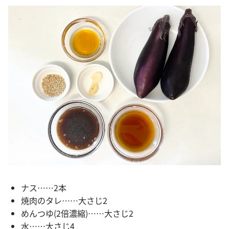
ナス……2本
焼肉のタレ……大さじ2
めんつゆ(2倍濃縮)……大さじ2
水……大さじ4