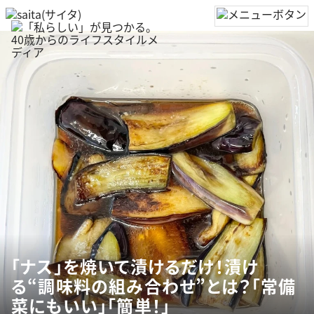
「ナス」を焼いて漬けるだけ！漬け
る“調味料の組み合わせ”とは？「常備
菜にもいい」「簡単！」