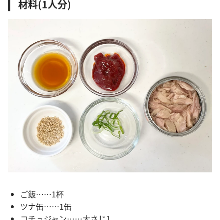
材料(1人分)
ご飯……1杯
ツナ缶……1缶
コチュジャン……大さじ1