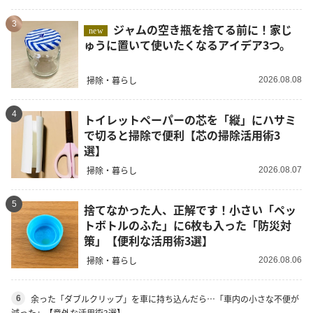
3
ジャムの空き瓶を捨てる前に！家じ
new
ゅうに置いて使いたくなるアイデア3つ。
掃除・暮らし
2026.08.08
4
トイレットペーパーの芯を「縦」にハサミ
で切ると掃除で便利【芯の掃除活用術3
選】
掃除・暮らし
2026.08.07
5
捨てなかった人、正解です！小さい「ペッ
トボトルのふた」に6枚も入った「防災対
策」【便利な活用術3選】
掃除・暮らし
2026.08.06
余った「ダブルクリップ」を車に持ち込んだら…「車内の小さな不便が
6
減った」【意外な活用術3選】