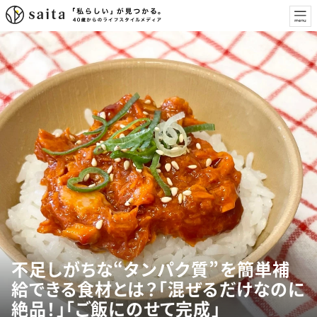
不足しがちな“タンパク質”を簡単補
給できる食材とは？「混ぜるだけなのに
絶品！」「ご飯にのせて完成」