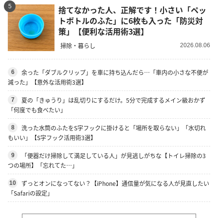
5
捨てなかった人、正解です！小さい「ペッ
トボトルのふた」に6枚も入った「防災対
策」【便利な活用術3選】
掃除・暮らし
2026.08.06
余った「ダブルクリップ」を車に持ち込んだら…「車内の小さな不便が
6
減った」【意外な活用術3選】
夏の「きゅうり」は乱切りにするだけ。5分で完成するメイン級おかず
7
「何度でも食べたい」
洗った水筒のふたをS字フックに掛けると「場所を取らない」「水切れ
8
もいい」【S字フック活用術3選】
「便器だけ掃除して満足している人」が見逃しがちな【トイレ掃除の3
9
つの場所】「忘れてた…」
ずっとオンになってない？【iPhone】通信量が気になる人が見直したい
10
「Safariの設定」