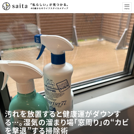
汚れを放置すると健康運がダウンす
る…。湿気の溜まり場「窓周り」の“カビ
を撃退”する掃除術