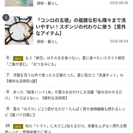
掃除・暮らし
2026.08.05
5
「コンロの五徳」の複雑な形も隅々まで洗
いやすい！スポンジの代わりに使う【意外
なアイテム】
掃除・暮らし
2026.08.04
もう「納豆」はそのまま食べない。夏に食べたいスタミナ納豆
6
new
「ご飯が進む」「おつまみにも」
洋服を洗う以外で使ったら正解だった。夏に役立つ「洗濯ネット」の
7
【便利な活用術3選】
余った「結束バンド1本」が夏のお出かけに大活躍「組み合わせるだ
8
け」「かさばらない」【便利な活用術】
夏の「みそ汁」に2つ混ぜるだけ！たんぱく質や食物繊維も摂れるレシ
9
ピ【夏バテ対策に】
旬の「トマト」に大さじ2加えるだけ。栄養をムダなく摂れる簡
10
new
単レシピ｜管理栄養士に学ぶ