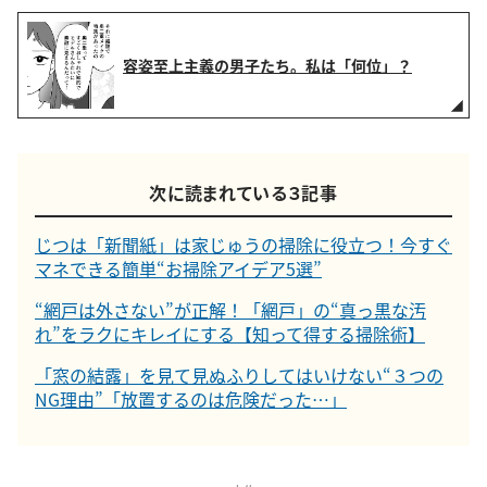
容姿至上主義の男子たち。私は「何位」？
次に読まれている３記事
じつは「新聞紙」は家じゅうの掃除に役立つ！今すぐ
マネできる簡単“お掃除アイデア5選”
“網戸は外さない”が正解！「網戸」の“真っ黒な汚
れ”をラクにキレイにする【知って得する掃除術】
「窓の結露」を見て見ぬふりしてはいけない“３つの
NG理由”「放置するのは危険だった…」