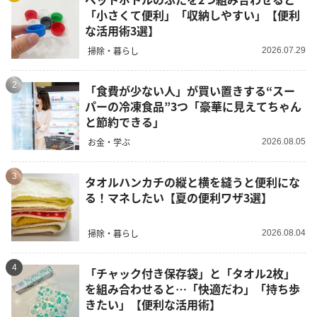
「小さくて便利」「収納しやすい」【便利
な活用術3選】
掃除・暮らし
2026.07.29
2
「食費が少ない人」が買い置きする“スー
パーの冷凍食品”3つ「豪華に見えてちゃん
と節約できる」
お金・学ぶ
2026.08.05
3
タオルハンカチの縦と横を縫うと便利にな
る！マネしたい【夏の便利ワザ3選】
掃除・暮らし
2026.08.04
4
「チャック付き保存袋」と「タオル2枚」
を組み合わせると…「快適だわ」「持ち歩
きたい」【便利な活用術】