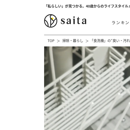
「私らしい」が見つかる。40歳からのライフスタイル
ランキン
TOP
掃除・暮らし
「食洗機」の“臭い・汚