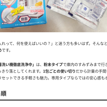
入れって、何を使えばいいの？」と迷う方も多いはず。そんな
め
です。
器洗い機徹底洗浄中」
は、
粉末タイプ
で庫内のすみずみまで行
っきり落としてくれます。
1包ごとの使い切り
だから計量の手間
リセットできる手軽さも魅力。専用タイプならではの安心感も
手順