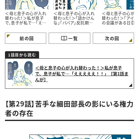
＜母と息子の心が入れ
＜母と息子の心が入れ
＜母と息子の心が入
替わった！＞私が息子
替わった！＞「話かけん
替わった！＞「アイツ
で、息子が私で…「ええ
な」「ババア」反抗期
の会議がある日【第
えええ！！」【第1話まん
MAXの14歳息子【第2話
まんが】
が】
まんが】
前の回
一覧
次の回
1話目から読む
＜母と息子の心が入れ替わった！＞私が息子
で、息子が私で…「えええええ！！」【第1話ま
んが】
【第29話】苦手な細田部長の影にいる権力
者の存在