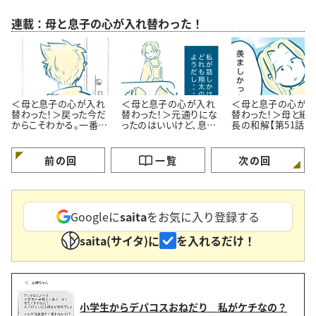
連載：母と息子の心が入れ替わった！
＜母と息子の心が入れ
＜母と息子の心が入れ
＜母と息子の心が入
替わった！＞戻った今だ
替わった！＞元通りにな
替わった！＞母と細
からこそわかる。一番大
ったのはいいけど、息子
長の和解【第51話ま
切なコト【第53話 最終
との会話が皆無。【第52
が】
話】
話まんが】
前の回
一覧
次の回
Googleに
saita
をお気に入り登録する
saita(サイタ)に
を入れるだけ！
小学生からデパコスおねだり 私がケチなの？