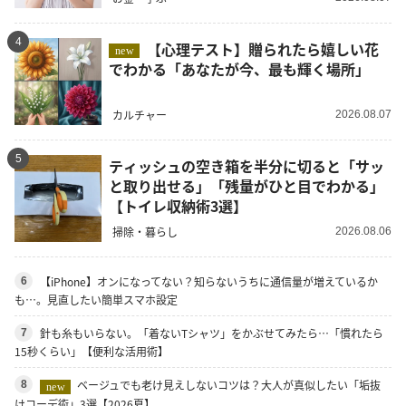
4
【心理テスト】贈られたら嬉しい花
new
でわかる「あなたが今、最も輝く場所」
カルチャー
2026.08.07
5
ティッシュの空き箱を半分に切ると「サッ
と取り出せる」「残量がひと目でわかる」
【トイレ収納術3選】
掃除・暮らし
2026.08.06
【iPhone】オンになってない？知らないうちに通信量が増えているか
6
も…。見直したい簡単スマホ設定
針も糸もいらない。「着ないTシャツ」をかぶせてみたら…「慣れたら
7
15秒くらい」【便利な活用術】
ベージュでも老け見えしないコツは？大人が真似したい「垢抜
8
new
けコーデ術」3選【2026夏】