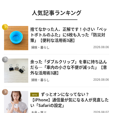
人気記事ランキング
1
捨てなかった人、正解です！小さい「ペッ
トボトルのふた」に6枚も入った「防災対
策」【便利な活用術3選】
掃除・暮らし
2026.08.06
2
余った「ダブルクリップ」を車に持ち込ん
だら…「車内の小さな不便が減った」【意
外な活用術3選】
掃除・暮らし
2026.08.06
3
ずっとオンになってない？
new
【iPhone】通信量が気になる人が見直した
い「Safariの設定」
お金・学ぶ
2026.08.07