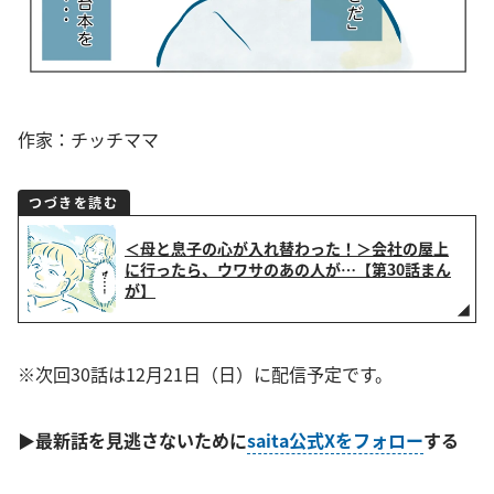
作家：チッチママ
つづきを読む
＜母と息子の心が入れ替わった！＞会社の屋上
に行ったら、ウワサのあの人が…【第30話まん
が】
※次回30話は12月21日（日）に配信予定です。
▶
最新話
を見逃さないために
saita公式Xをフォロー
する