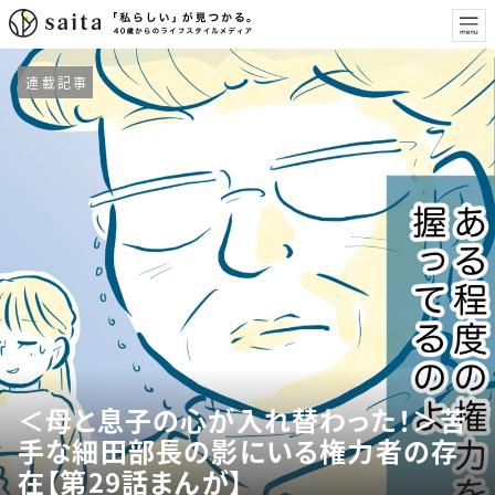
連載記事
＜母と息子の心が入れ替わった！＞苦
手な細田部長の影にいる権力者の存
在【第29話まんが】