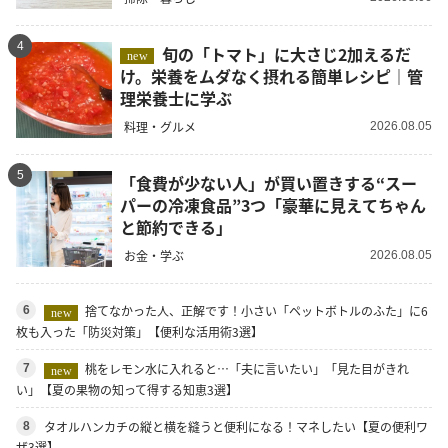
4
旬の「トマト」に大さじ2加えるだ
new
け。栄養をムダなく摂れる簡単レシピ｜管
理栄養士に学ぶ
料理・グルメ
2026.08.05
5
「食費が少ない人」が買い置きする“スー
パーの冷凍食品”3つ「豪華に見えてちゃん
と節約できる」
お金・学ぶ
2026.08.05
捨てなかった人、正解です！小さい「ペットボトルのふた」に6
6
new
枚も入った「防災対策」【便利な活用術3選】
桃をレモン水に入れると…「夫に言いたい」「見た目がきれ
7
new
い」【夏の果物の知って得する知恵3選】
タオルハンカチの縦と横を縫うと便利になる！マネしたい【夏の便利ワ
8
ザ3選】