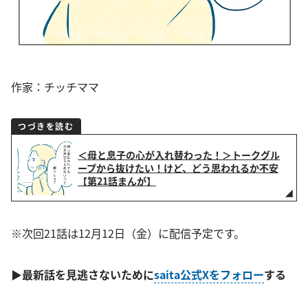
作家：チッチママ
つづきを読む
＜母と息子の心が入れ替わった！＞トークグル
ープから抜けたい！けど、どう思われるか不安
【第21話まんが】
※次回21話は12月12日（金）に配信予定です。
▶
最新話
を見逃さないために
saita公式Xをフォロー
する