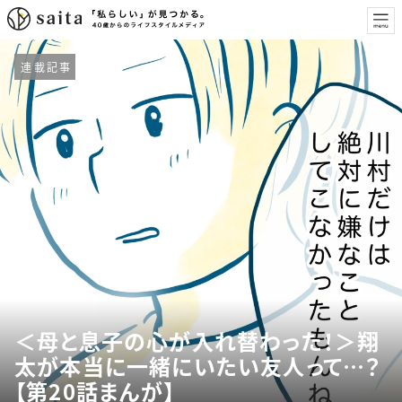
連載記事
＜母と息子の心が入れ替わった！＞翔
太が本当に一緒にいたい友人って…？
【第20話まんが】