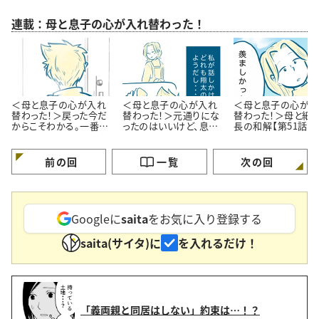
連載：母と息子の心が入れ替わった！
＜母と息子の心が入れ
＜母と息子の心が入れ
＜母と息子の心が入
替わった！＞戻った今だ
替わった！＞元通りにな
替わった！＞母と細
からこそわかる。一番大
ったのはいいけど、息子
長の和解【第51話ま
切なコト【第53話 最終
との会話が皆無。【第52
が】
話】
話まんが】
前の回
一覧
次の回
Googleに
saita
をお気に入り登録する
saita(サイタ)に
を入れるだけ！
「義両親と同居はしない」約束は…！？