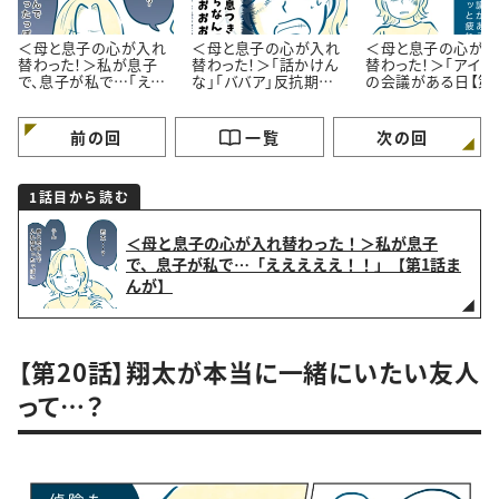
＜母と息子の心が入れ
＜母と息子の心が入れ
＜母と息子の心が入
替わった！＞私が息子
替わった！＞「話かけん
替わった！＞「アイツ
で、息子が私で…「ええ
な」「ババア」反抗期
の会議がある日【第
えええ！！」【第1話まん
MAXの14歳息子【第2話
まんが】
が】
まんが】
前の回
一覧
次の回
1話目から読む
＜母と息子の心が入れ替わった！＞私が息子
で、息子が私で…「えええええ！！」【第1話ま
んが】
【第20話】翔太が本当に一緒にいたい友人
って…？