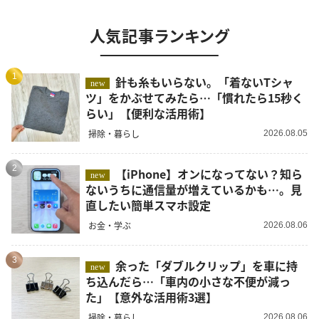
人気記事ランキング
1
針も糸もいらない。「着ないTシャ
new
ツ」をかぶせてみたら…「慣れたら15秒く
らい」【便利な活用術】
掃除・暮らし
2026.08.05
2
【iPhone】オンになってない？知ら
new
ないうちに通信量が増えているかも…。見
直したい簡単スマホ設定
お金・学ぶ
2026.08.06
3
余った「ダブルクリップ」を車に持
new
ち込んだら…「車内の小さな不便が減っ
た」【意外な活用術3選】
掃除・暮らし
2026.08.06