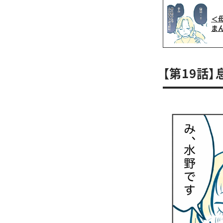
＜
ま
【第19話