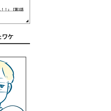
！！」【第1話
たワケ