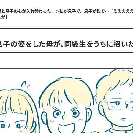
母と息子の心が入れ替わった！＞私が息子で、息子が私で…「えええええ
んが】
】息子の姿をした母が、同級生をうちに招い