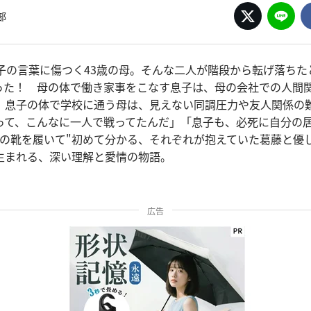
部
息子の言葉に傷つく43歳の母。そんな二人が階段から転げ落ちた
った！ 母の体で働き家事をこなす息子は、母の会社での人間
。息子の体で学校に通う母は、見えない同調圧力や友人関係の
って、こんなに一人で戦ってたんだ」「息子も、必死に自分の
いの靴を履いて"初めて分かる、それぞれが抱えていた葛藤と優
生まれる、深い理解と愛情の物語。
広告