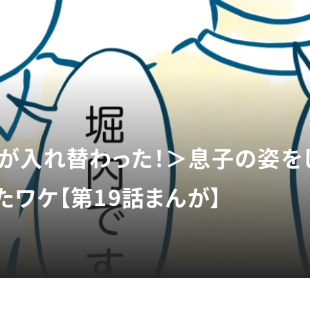
が入れ替わった！＞息子の姿を
たワケ【第19話まんが】