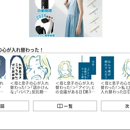
の心が入れ替わった！
れ
＜母と息子の心が入れ
＜母と息子の心が入れ
＜母と息子の心
子
替わった！＞「話かけん
替わった！＞「アイツ」と
替わった！＞私と
え
な」「ババア」反抗期
の会議がある日【第3話
入れ替わった日【
ん
MAXの14歳息子【第2話
まんが】
まんが】
まんが】
の回
一覧
次