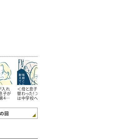
が入れ
＜母と息子の心が入れ
＜母と息子の心が入れ
＜母と息子の
息子が
替わった！＞【第5話】私
替わった！＞母の後輩
替わった！＞【
第4話
は中学校へ、息子は会
「マキノさん」【第6話ま
密を打ち明け
社へ…どうなる!?
んが】
一のひと
の回