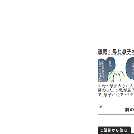
連載：母と息子
＜母と息子の心が入
替わった！＞私が息
で、息子が私で…「え
えええ！！」【第1話ま
が】
前
1話目から読む