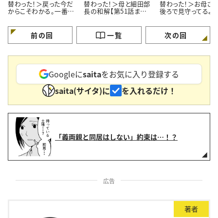
替わった！＞戻った今だ
替わった！＞母と細田部
替わった！＞お母さ
からこそわかる。一番大
長の和解【第51話まん
後ろで見守ってるよ。
切なコト【第53話 最終
が】
【第50話まんが】
話】
前の回
一覧
次の回
Googleに
saita
をお気に入り登録する
saita(サイタ)に
を入れるだけ！
「義両親と同居はしない」約束は…！？
広告
著者