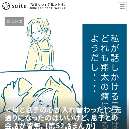
連載記事
＜母と息子の心が入れ替わった！＞元
通りになったのはいいけど、息子との
会話が皆無。【第52話まんが】