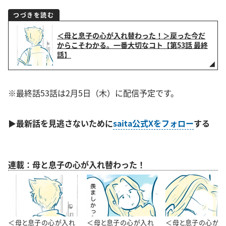
つづきを読む
＜母と息子の心が入れ替わった！＞戻った今だ
からこそわかる。一番大切なコト【第53話 最終
話】
※最終話53話は2月5日（木）に配信予定です。
▶
最新話
を見逃さないために
saita公式Xをフォロー
する
連載：母と息子の心が入れ替わった！
＜母と息子の心が入れ
＜母と息子の心が入れ
＜母と息子の心が入