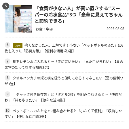
5
「食費が少ない人」が買い置きする“スー
パーの冷凍食品”3つ「豪華に見えてちゃん
と節約できる」
お金・学ぶ
2026.08.05
捨てなかった人、正解です！小さい「ペットボトルのふた」に6
6
new
枚も入った「防災対策」【便利な活用術3選】
桃をレモン水に入れると…「夫に言いたい」「見た目がきれい」【夏の
7
果物の知って得する知恵3選】
タオルハンカチの縦と横を縫うと便利になる！マネしたい【夏の便利ワ
8
ザ3選】
「チャック付き保存袋」と「タオル2枚」を組み合わせると…「快適だ
9
わ」「持ち歩きたい」【便利な活用術】
ペットボトルのふたを2つ組み合わせると「小さくて便利」「収納しや
10
すい」【便利な活用術3選】