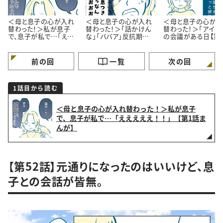
＜母と息子の心が入れ
＜母と息子の心が入れ
＜母と息子の心が入
替わった！＞私が息子
替わった！＞「話かけん
替わった！＞「アイツ
で、息子が私で…「ええ
な」「ババア」反抗期
の会議がある日【第
えええ！！」【第1話まん
MAXの14歳息子【第2話
まんが】
が】
まんが】
前の回
一覧
次の回
1話目から読む
＜母と息子の心が入れ替わった！＞私が息子
で、息子が私で…「えええええ！！」【第1話ま
んが】
【第52話】元通りになったのはいいけど、息
子との会話が皆無。