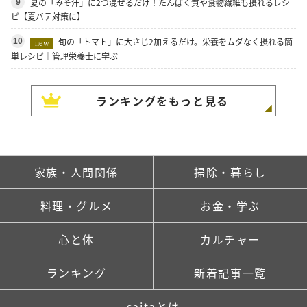
夏の「みそ汁」に2つ混ぜるだけ！たんぱく質や食物繊維も摂れるレシ
9
ピ【夏バテ対策に】
旬の「トマト」に大さじ2加えるだけ。栄養をムダなく摂れる簡
10
new
単レシピ｜管理栄養士に学ぶ
ランキングをもっと見る
家族・人間関係
掃除・暮らし
料理・グルメ
お金・学ぶ
心と体
カルチャー
ランキング
新着記事一覧
saitaとは