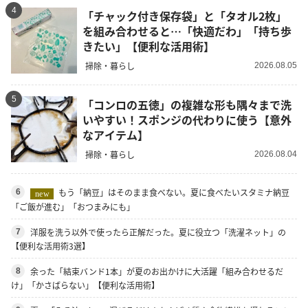
4
「チャック付き保存袋」と「タオル2枚」
を組み合わせると…「快適だわ」「持ち歩
きたい」【便利な活用術】
掃除・暮らし
2026.08.05
5
「コンロの五徳」の複雑な形も隅々まで洗
いやすい！スポンジの代わりに使う【意外
なアイテム】
掃除・暮らし
2026.08.04
もう「納豆」はそのまま食べない。夏に食べたいスタミナ納豆
6
new
「ご飯が進む」「おつまみにも」
洋服を洗う以外で使ったら正解だった。夏に役立つ「洗濯ネット」の
7
【便利な活用術3選】
余った「結束バンド1本」が夏のお出かけに大活躍「組み合わせるだ
8
け」「かさばらない」【便利な活用術】