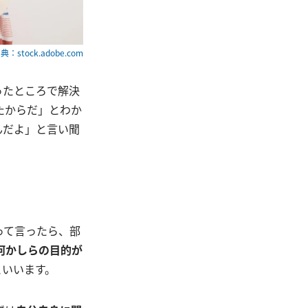
典：stock.adobe.com
ったところで解決
たからだ」とわか
んだよ」と言い聞
って言ったら、部
何かしらの目的が
といいます。