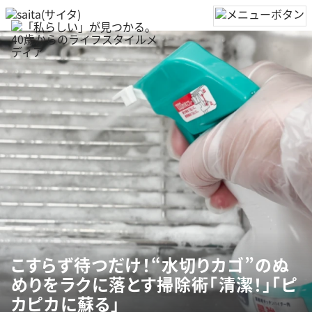
こすらず待つだけ！“水切りカゴ”のぬ
めりをラクに落とす掃除術「清潔！」「ピ
カピカに蘇る」