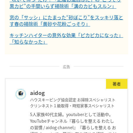
黒カビ”の手間いらず掃除術「溝のカビもスルン」
窓の「サッシ」にたまった“砂ぼこり”をスッキリ落と
す春の掃除術「黄砂や花粉ごっそり」
キッチンハイターの意外な効果「ピカピカになった」
「知らなかった」
広告
著者
aidog
ハウスキーピング協会認定 お掃除スペシャリスト
クリンネスト１級取得・時短家事スペシャリスト
5人家族40代主婦。youtuberとして活動中。
YouTubeチャンネル『暮らしを整える わたし
の習慣 / aidog channel』『暮らしを整える お