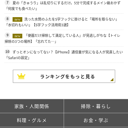
夏の「きゅうり」は乱切りにするだけ。5分で完成するメイン級おかず
7
「何度でも食べたい」
洗った水筒のふたをS字フックに掛けると「場所を取らない」
8
new
「水切れもいい」【S字フック活用術3選】
「便器だけ掃除して満足している人」が見逃しがちな【トイレ
9
new
掃除の3つの場所】「忘れてた…」
ずっとオンになってない？【iPhone】通信量が気になる人が見直したい
10
「Safariの設定」
ランキングをもっと見る
家族・人間関係
掃除・暮らし
料理・グルメ
お金・学ぶ